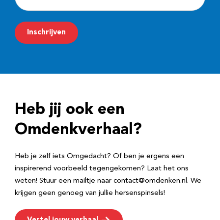
-
m
Inschrijven
a
i
l
a
d
Heb jij ook een
r
e
Omdenkverhaal?
s
Heb je zelf iets Omgedacht? Of ben je ergens een
inspirerend voorbeeld tegengekomen? Laat het ons
weten! Stuur een mailtje naar contact@omdenken.nl. We
krijgen geen genoeg van jullie hersenspinsels!