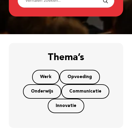
Thema’s
Werk
Opvoeding
Onderwijs
Communicatie
Innovatie