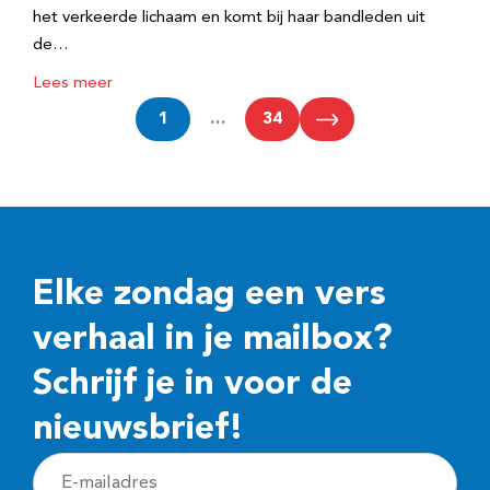
het verkeerde lichaam en komt bij haar bandleden uit
de…
Lees meer
1
…
34
Elke zondag een vers
verhaal in je mailbox?
Schrijf je in voor de
nieuwsbrief!
E