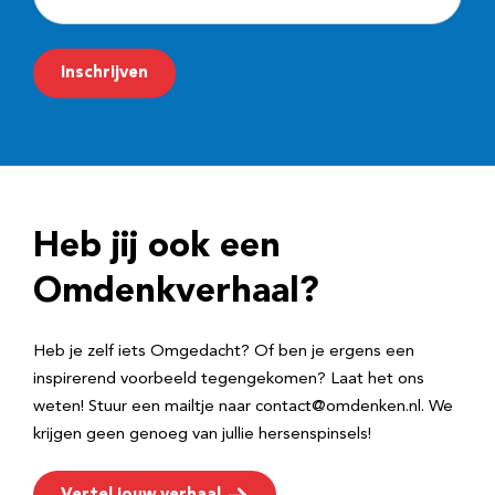
-
m
Inschrijven
a
i
l
a
d
Heb jij ook een
r
e
Omdenkverhaal?
s
Heb je zelf iets Omgedacht? Of ben je ergens een
inspirerend voorbeeld tegengekomen? Laat het ons
weten! Stuur een mailtje naar contact@omdenken.nl. We
krijgen geen genoeg van jullie hersenspinsels!