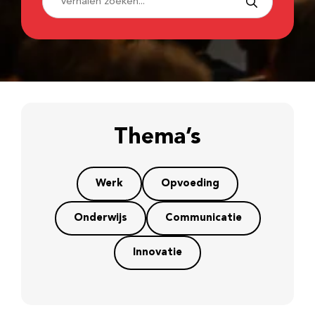
Thema’s
Werk
Opvoeding
Onderwijs
Communicatie
Innovatie