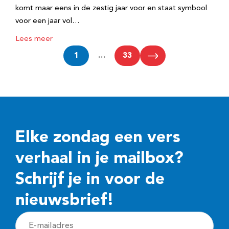
komt maar eens in de zestig jaar voor en staat symbool
voor een jaar vol…
Lees meer
1
…
33
Elke zondag een vers
verhaal in je mailbox?
Schrijf je in voor de
nieuwsbrief!
E