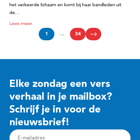
het verkeerde lichaam en komt bij haar bandleden uit
de…
Lees meer
1
…
34
Elke zondag een vers
verhaal in je mailbox?
Schrijf je in voor de
nieuwsbrief!
E