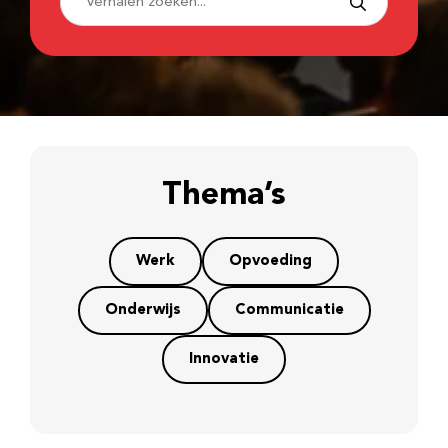
Thema’s
Werk
Opvoeding
Onderwijs
Communicatie
Innovatie