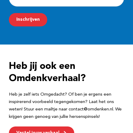
-
m
Inschrijven
a
i
l
a
d
Heb jij ook een
r
e
Omdenkverhaal?
s
Heb je zelf iets Omgedacht? Of ben je ergens een
inspirerend voorbeeld tegengekomen? Laat het ons
weten! Stuur een mailtje naar contact@omdenken.nl. We
krijgen geen genoeg van jullie hersenspinsels!