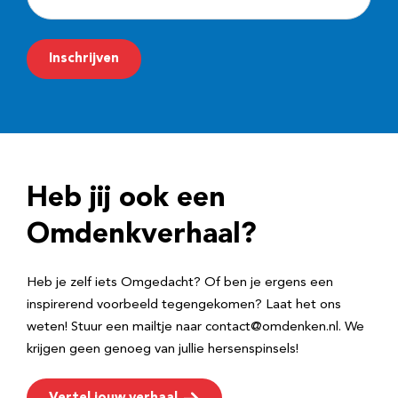
-
m
Inschrijven
a
i
l
a
d
Heb jij ook een
r
e
Omdenkverhaal?
s
Heb je zelf iets Omgedacht? Of ben je ergens een
inspirerend voorbeeld tegengekomen? Laat het ons
weten! Stuur een mailtje naar contact@omdenken.nl. We
krijgen geen genoeg van jullie hersenspinsels!