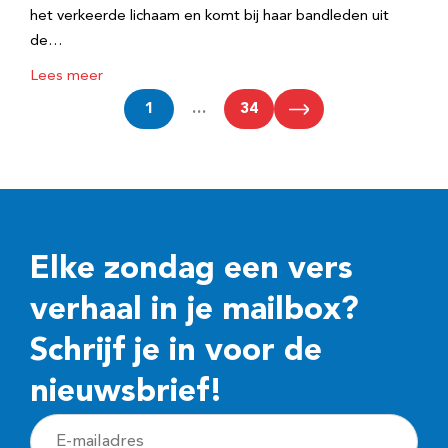
het verkeerde lichaam en komt bij haar bandleden uit
de…
Lees meer
1
…
34
Elke zondag een vers
verhaal in je mailbox?
Schrijf je in voor de
nieuwsbrief!
E