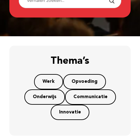
Thema’s
Werk
Opvoeding
Onderwijs
Communicatie
Innovatie