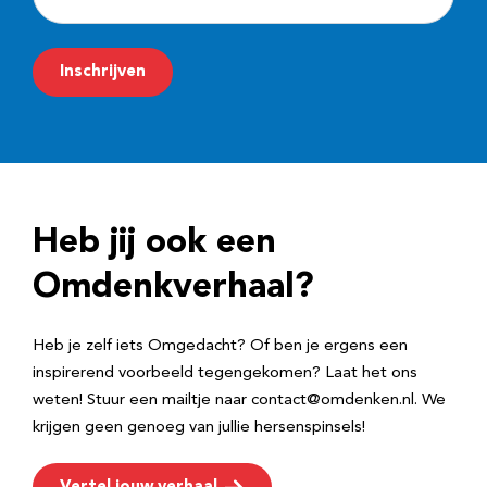
-
m
Inschrijven
a
i
l
a
d
Heb jij ook een
r
e
Omdenkverhaal?
s
Heb je zelf iets Omgedacht? Of ben je ergens een
inspirerend voorbeeld tegengekomen? Laat het ons
weten! Stuur een mailtje naar contact@omdenken.nl. We
krijgen geen genoeg van jullie hersenspinsels!