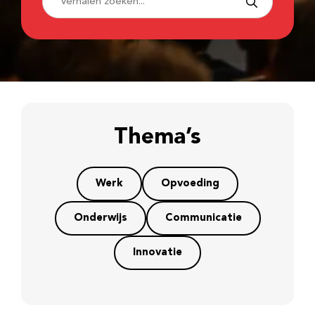
Thema’s
Werk
Opvoeding
Onderwijs
Communicatie
Innovatie