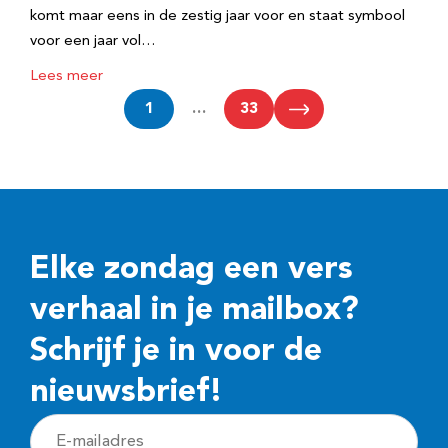
komt maar eens in de zestig jaar voor en staat symbool
voor een jaar vol…
Lees meer
1
…
33
Elke zondag een vers
verhaal in je mailbox?
Schrijf je in voor de
nieuwsbrief!
E