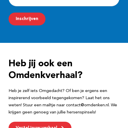
-
m
Inschrijven
a
i
l
a
d
Heb jij ook een
r
e
Omdenkverhaal?
s
Heb je zelf iets Omgedacht? Of ben je ergens een
inspirerend voorbeeld tegengekomen? Laat het ons
weten! Stuur een mailtje naar contact@omdenken.nl. We
krijgen geen genoeg van jullie hersenspinsels!