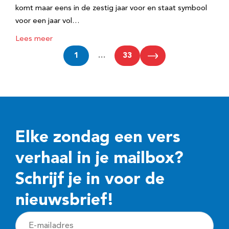
komt maar eens in de zestig jaar voor en staat symbool
voor een jaar vol…
Lees meer
1
…
33
Elke zondag een vers
verhaal in je mailbox?
Schrijf je in voor de
nieuwsbrief!
E