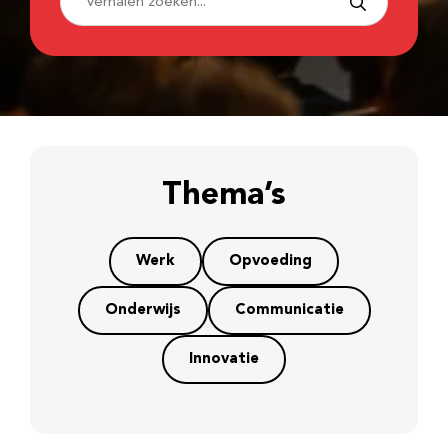
Thema’s
Werk
Opvoeding
Onderwijs
Communicatie
Innovatie