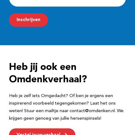
-
m
Inschrijven
a
i
l
a
d
Heb jij ook een
r
e
Omdenkverhaal?
s
Heb je zelf iets Omgedacht? Of ben je ergens een
inspirerend voorbeeld tegengekomen? Laat het ons
weten! Stuur een mailtje naar contact@omdenken.nl. We
krijgen geen genoeg van jullie hersenspinsels!