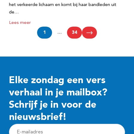
het verkeerde lichaam en komt bij haar bandleden uit
de…
Lees meer
1
…
34
Elke zondag een vers
verhaal in je mailbox?
Schrijf je in voor de
nieuwsbrief!
E