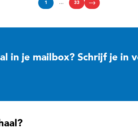
1
…
33
 in je mailbox? Schrijf je in 
haal?