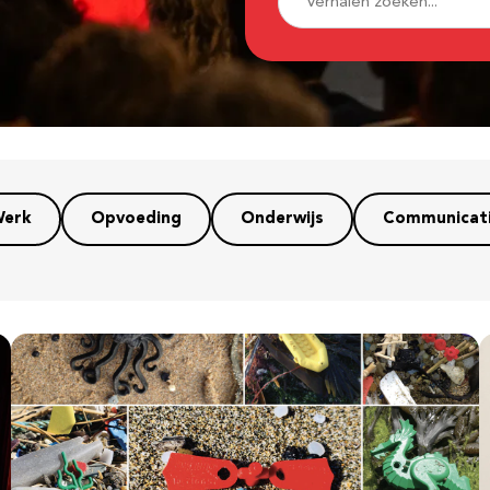
erk
Opvoeding
Onderwijs
Communicat