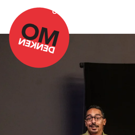
Over Omdenken
Podca