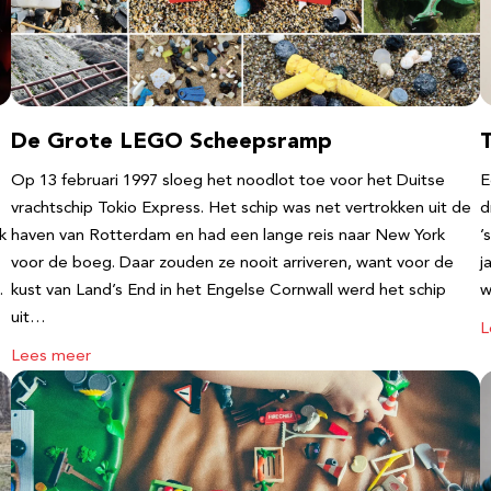
De Grote LEGO Scheepsramp
T
Op 13 februari 1997 sloeg het noodlot toe voor het Duitse
E
vrachtschip Tokio Express. Het schip was net vertrokken uit de
d
k
haven van Rotterdam en had een lange reis naar New York
’
voor de boeg. Daar zouden ze nooit arriveren, want voor de
j
…
kust van Land’s End in het Engelse Cornwall werd het schip
w
uit…
L
Lees meer