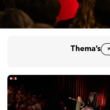
Thema’s
W