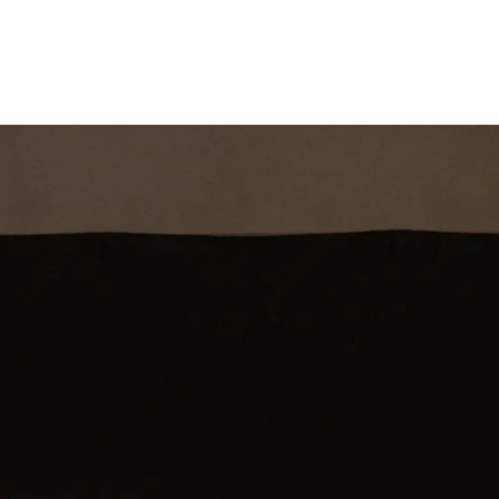
st
Theatershow
Training
Omdenkkrin