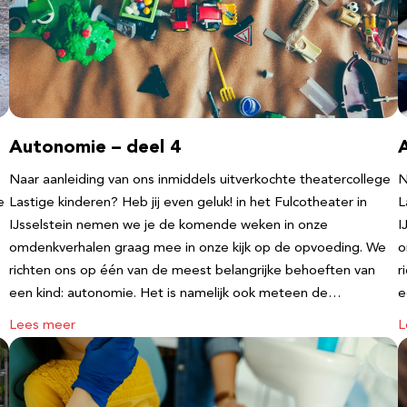
Autonomie – deel 4
Naar aanleiding van ons inmiddels uitverkochte theatercollege
N
e
Lastige kinderen? Heb jij even geluk! in het Fulcotheater in
L
IJsselstein nemen we je de komende weken in onze
I
omdenkverhalen graag mee in onze kijk op de opvoeding. We
o
richten ons op één van de meest belangrijke behoeften van
r
een kind: autonomie. Het is namelijk ook meteen de…
e
Lees meer
L