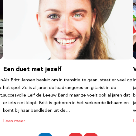
Een duet met jezelf
un
Als Britt Jansen besluit om in transitie te gaan, staat er veel op
I
e
het spel. Ze is al jaren de leadzangeres en gitarist in de
j
t.
succesvolle Leif de Leeuw Band maar ze voelt ook al jaren dat
b
er iets niet klopt. Britt is geboren in het verkeerde lichaam en
j
komt bij haar bandleden uit de…
v
Lees meer
L