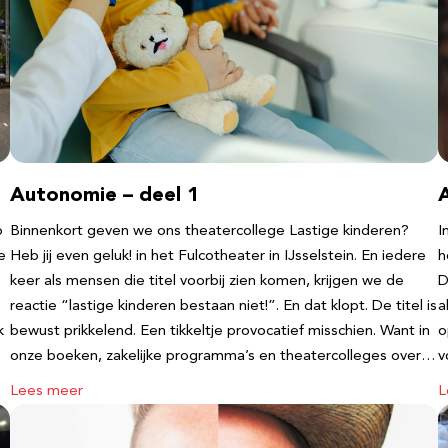
Autonomie – deel 1
b
Binnenkort geven we ons theatercollege Lastige kinderen?
I
e
Heb jij even geluk! in het Fulcotheater in IJsselstein. En iedere
h
keer als mensen die titel voorbij zien komen, krijgen we de
D
reactie “lastige kinderen bestaan niet!”. En dat klopt. De titel is
a
k
bewust prikkelend. Een tikkeltje provocatief misschien. Want in
o
onze boeken, zakelijke programma’s en theatercolleges over…
v
Lees meer
L