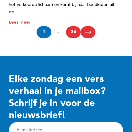
het verkeerde lichaam en komt bij haar bandleden uit
de…
Lees meer
1
…
34
Elke zondag een vers
verhaal in je mailbox?
Schrijf je in voor de
nieuwsbrief!
E