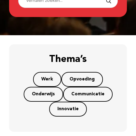
Thema’s
Werk
Opvoeding
Onderwijs
Communicatie
Innovatie