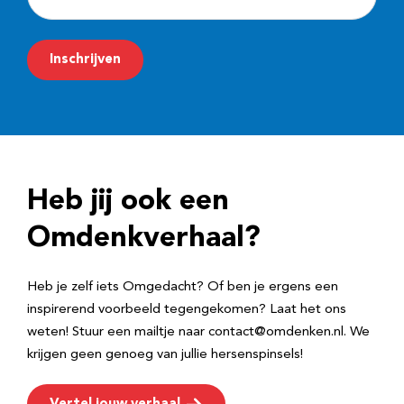
-
m
Inschrijven
a
i
l
a
d
Heb jij ook een
r
e
Omdenkverhaal?
s
Heb je zelf iets Omgedacht? Of ben je ergens een
inspirerend voorbeeld tegengekomen? Laat het ons
weten! Stuur een mailtje naar contact@omdenken.nl. We
krijgen geen genoeg van jullie hersenspinsels!