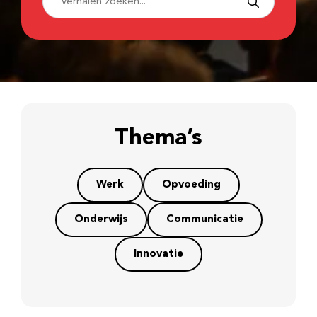
Thema’s
Werk
Opvoeding
Onderwijs
Communicatie
Innovatie