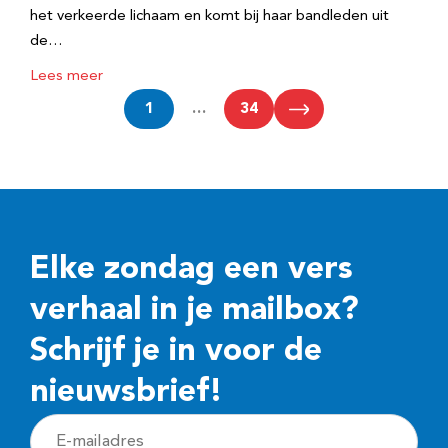
het verkeerde lichaam en komt bij haar bandleden uit
de…
Lees meer
1
…
34
Elke zondag een vers
verhaal in je mailbox?
Schrijf je in voor de
nieuwsbrief!
E