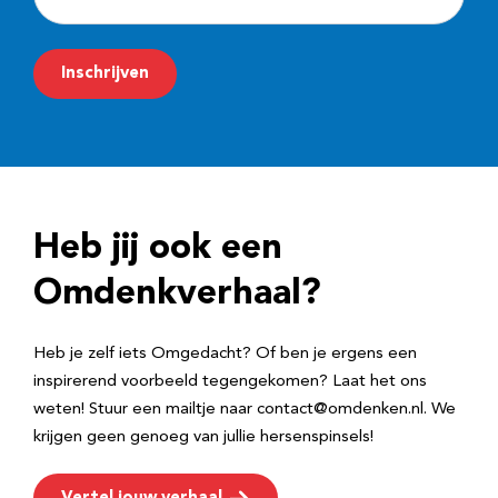
-
m
Inschrijven
a
i
l
a
d
Heb jij ook een
r
e
Omdenkverhaal?
s
Heb je zelf iets Omgedacht? Of ben je ergens een
inspirerend voorbeeld tegengekomen? Laat het ons
weten! Stuur een mailtje naar contact@omdenken.nl. We
krijgen geen genoeg van jullie hersenspinsels!