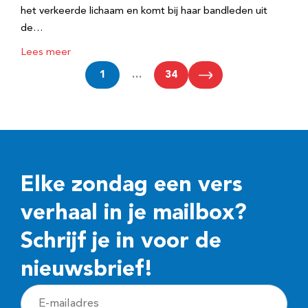
het verkeerde lichaam en komt bij haar bandleden uit
de…
Lees meer
1
…
34
Elke zondag een vers
verhaal in je mailbox?
Schrijf je in voor de
nieuwsbrief!
E