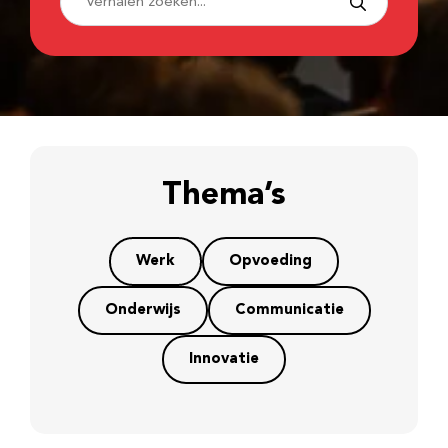
Thema’s
Werk
Opvoeding
Onderwijs
Communicatie
Innovatie