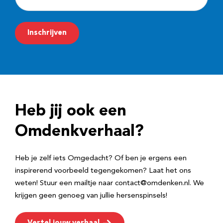
-
m
Inschrijven
a
i
l
a
d
Heb jij ook een
r
e
Omdenkverhaal?
s
Heb je zelf iets Omgedacht? Of ben je ergens een
inspirerend voorbeeld tegengekomen? Laat het ons
weten! Stuur een mailtje naar contact@omdenken.nl. We
krijgen geen genoeg van jullie hersenspinsels!