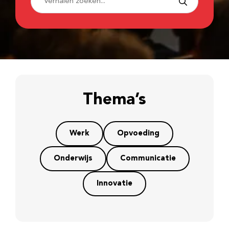
Thema’s
Werk
Opvoeding
Onderwijs
Communicatie
Innovatie