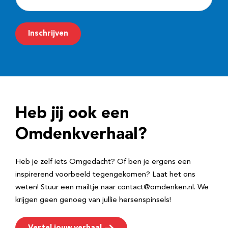
-
m
Inschrijven
a
i
l
a
d
Heb jij ook een
r
e
Omdenkverhaal?
s
Heb je zelf iets Omgedacht? Of ben je ergens een
inspirerend voorbeeld tegengekomen? Laat het ons
weten! Stuur een mailtje naar contact@omdenken.nl. We
krijgen geen genoeg van jullie hersenspinsels!