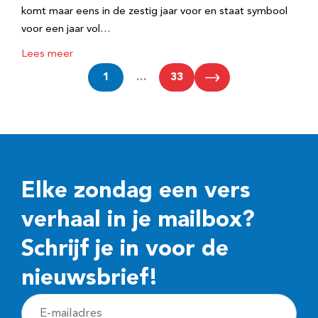
komt maar eens in de zestig jaar voor en staat symbool
voor een jaar vol…
Lees meer
1
…
33
Elke zondag een vers
verhaal in je mailbox?
Schrijf je in voor de
nieuwsbrief!
E