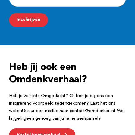
-
m
Inschrijven
a
i
l
a
d
Heb jij ook een
r
e
Omdenkverhaal?
s
Heb je zelf iets Omgedacht? Of ben je ergens een
inspirerend voorbeeld tegengekomen? Laat het ons
weten! Stuur een mailtje naar contact@omdenken.nl. We
krijgen geen genoeg van jullie hersenspinsels!