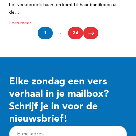
het verkeerde lichaam en komt bij haar bandleden uit
de…
Lees meer
1
…
34
Elke zondag een vers
verhaal in je mailbox?
Schrijf je in voor de
nieuwsbrief!
E