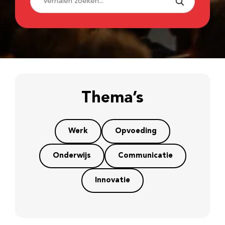
Thema’s
Werk
Opvoeding
Onderwijs
Communicatie
Innovatie