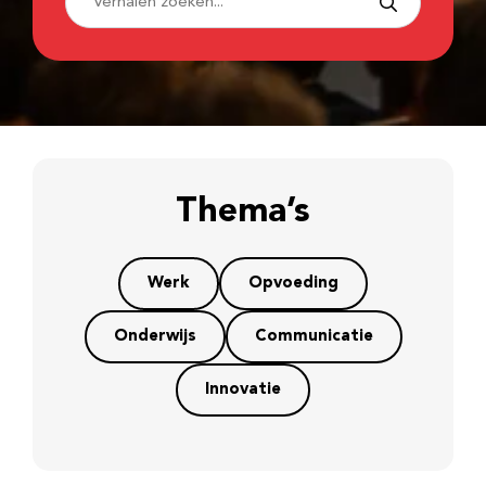
Thema’s
Werk
Opvoeding
Onderwijs
Communicatie
Innovatie