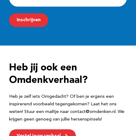
-
m
Inschrijven
a
i
l
a
d
Heb jij ook een
r
e
Omdenkverhaal?
s
Heb je zelf iets Omgedacht? Of ben je ergens een
inspirerend voorbeeld tegengekomen? Laat het ons
weten! Stuur een mailtje naar contact@omdenken.nl. We
krijgen geen genoeg van jullie hersenspinsels!