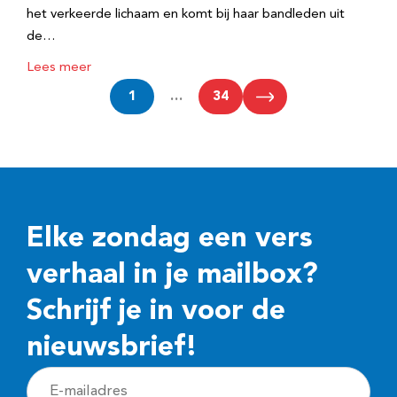
het verkeerde lichaam en komt bij haar bandleden uit
de…
Lees meer
1
…
34
Elke zondag een vers
verhaal in je mailbox?
Schrijf je in voor de
nieuwsbrief!
E