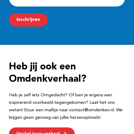
-
m
Inschrijven
a
i
l
a
d
Heb jij ook een
r
e
Omdenkverhaal?
s
Heb je zelf iets Omgedacht? Of ben je ergens een
inspirerend voorbeeld tegengekomen? Laat het ons
weten! Stuur een mailtje naar contact@omdenken.nl. We
krijgen geen genoeg van jullie hersenspinsels!