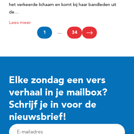
het verkeerde lichaam en komt bij haar bandleden uit
de…
Lees meer
1
…
34
Elke zondag een vers
verhaal in je mailbox?
Schrijf je in voor de
nieuwsbrief!
E