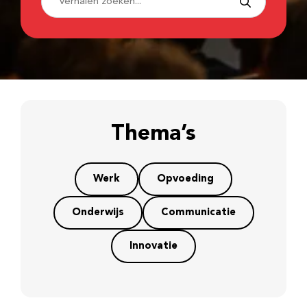
Thema’s
Werk
Opvoeding
Onderwijs
Communicatie
Innovatie