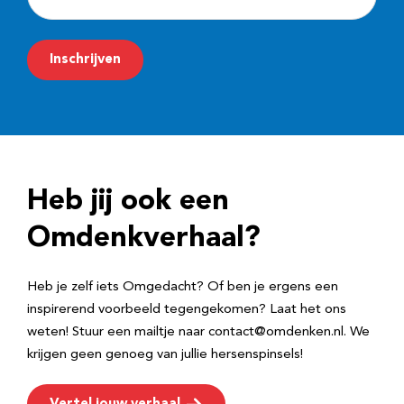
-
m
Inschrijven
a
i
l
a
d
Heb jij ook een
r
e
Omdenkverhaal?
s
Heb je zelf iets Omgedacht? Of ben je ergens een
inspirerend voorbeeld tegengekomen? Laat het ons
weten! Stuur een mailtje naar contact@omdenken.nl. We
krijgen geen genoeg van jullie hersenspinsels!