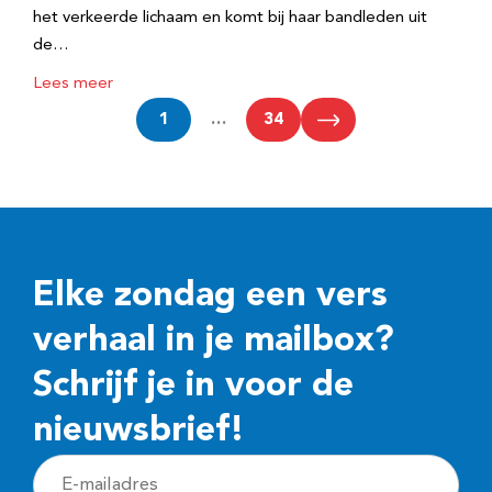
het verkeerde lichaam en komt bij haar bandleden uit
de…
Lees meer
1
…
34
Elke zondag een vers
verhaal in je mailbox?
Schrijf je in voor de
nieuwsbrief!
E