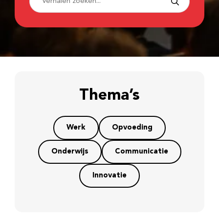
Thema’s
Werk
Opvoeding
Onderwijs
Communicatie
Innovatie