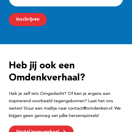
-
m
Inschrijven
a
i
l
a
d
Heb jij ook een
r
e
Omdenkverhaal?
s
Heb je zelf iets Omgedacht? Of ben je ergens een
inspirerend voorbeeld tegengekomen? Laat het ons
weten! Stuur een mailtje naar contact@omdenken.nl. We
krijgen geen genoeg van jullie hersenspinsels!