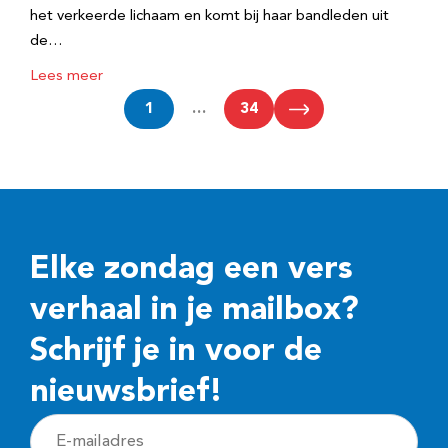
het verkeerde lichaam en komt bij haar bandleden uit
de…
Lees meer
1
…
34
Elke zondag een vers
verhaal in je mailbox?
Schrijf je in voor de
nieuwsbrief!
E