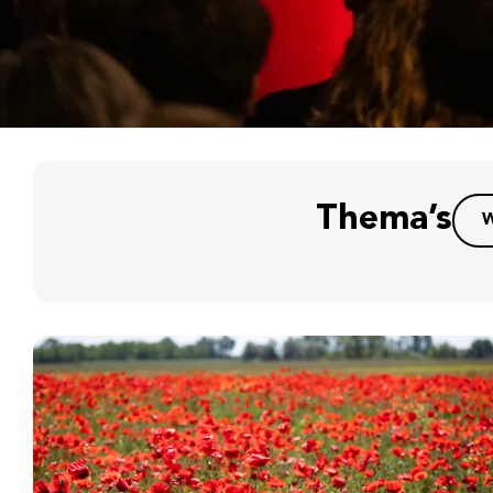
Thema’s
W