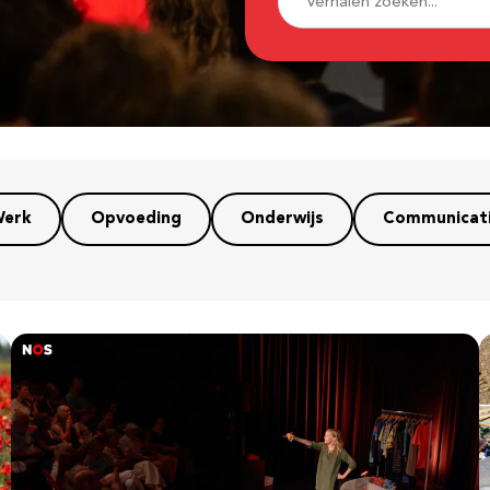
erk
Opvoeding
Onderwijs
Communicat