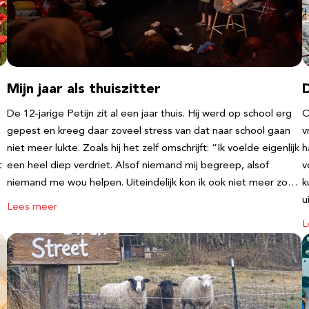
Mijn jaar als thuiszitter
De 12-jarige Petijn zit al een jaar thuis. Hij werd op school erg
O
gepest en kreeg daar zoveel stress van dat naar school gaan
v
niet meer lukte. Zoals hij het zelf omschrijft: “Ik voelde eigenlijk
h
t
een heel diep verdriet. Alsof niemand mij begreep, alsof
v
niemand me wou helpen. Uiteindelijk kon ik ook niet meer zo…
k
u
Lees meer
L