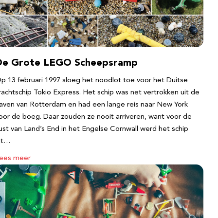
De Grote LEGO Scheepsramp
p 13 februari 1997 sloeg het noodlot toe voor het Duitse
rachtschip Tokio Express. Het schip was net vertrokken uit de
aven van Rotterdam en had een lange reis naar New York
oor de boeg. Daar zouden ze nooit arriveren, want voor de
ust van Land’s End in het Engelse Cornwall werd het schip
it…
ees meer