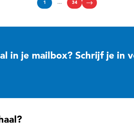
1
…
34
 in je mailbox? Schrijf je in 
haal?