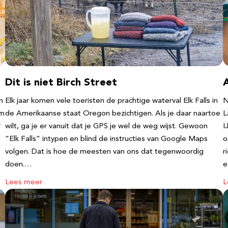
Dit is niet Birch Street
n
Elk jaar komen vele toeristen de prachtige waterval Elk Falls in
N
‘m
de Amerikaanse staat Oregon bezichtigen. Als je daar naartoe
L
r
wilt, ga je er vanuit dat je GPS je wel de weg wijst. Gewoon
I
“Elk Falls” intypen en blind de instructies van Google Maps
o
volgen. Dat is hoe de meesten van ons dat tegenwoordig
r
doen.…
e
Lees meer
L