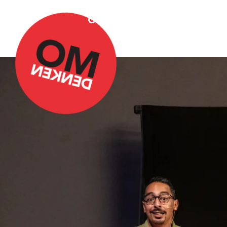
Over Omdenken
Podca