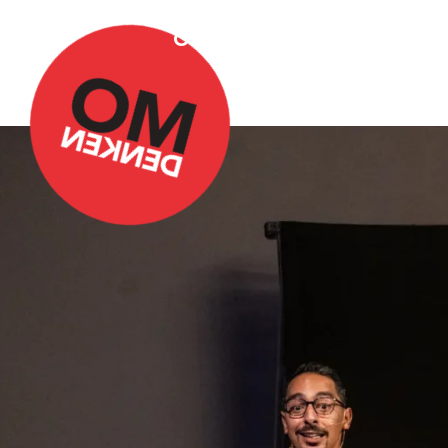
Over Omdenken
Podca