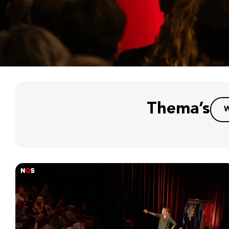
Thema’s
W