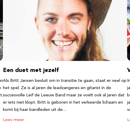
Een duet met jezelf
un
Als Britt Jansen besluit om in transitie te gaan, staat er veel op
I
e
het spel. Ze is al jaren de leadzangeres en gitarist in de
j
t.
succesvolle Leif de Leeuw Band maar ze voelt ook al jaren dat
b
er iets niet klopt. Britt is geboren in het verkeerde lichaam en
j
komt bij haar bandleden uit de…
v
Lees meer
L