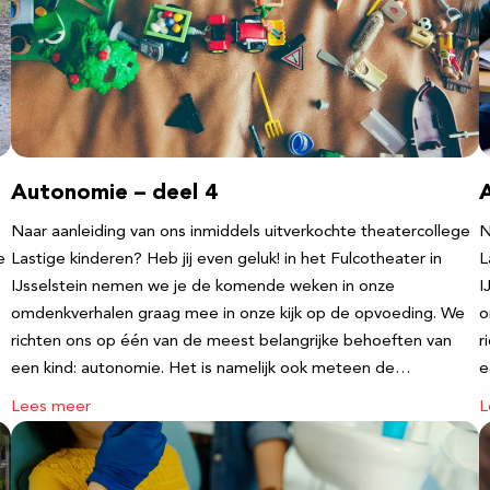
Autonomie – deel 4
Naar aanleiding van ons inmiddels uitverkochte theatercollege
N
e
Lastige kinderen? Heb jij even geluk! in het Fulcotheater in
L
IJsselstein nemen we je de komende weken in onze
I
omdenkverhalen graag mee in onze kijk op de opvoeding. We
o
richten ons op één van de meest belangrijke behoeften van
r
een kind: autonomie. Het is namelijk ook meteen de…
e
Lees meer
L