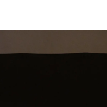
st
Theatershow
Training
Omdenkkrin