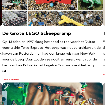
De Grote LEGO Scheepsramp
T
Op 13 februari 1997 sloeg het noodlot toe voor het Duitse
E
vrachtschip Tokio Express. Het schip was net vertrokken uit de
d
k
haven van Rotterdam en had een lange reis naar New York
’
voor de boeg. Daar zouden ze nooit arriveren, want voor de
j
…
kust van Land’s End in het Engelse Cornwall werd het schip
w
uit…
L
Lees meer