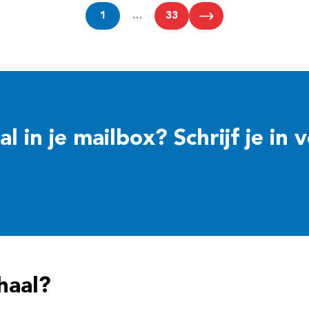
1
…
33
 in je mailbox? Schrijf je in 
haal?