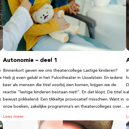
Autonomie – deel 1
b
Binnenkort geven we ons theatercollege Lastige kinderen?
I
e
Heb jij even geluk! in het Fulcotheater in IJsselstein. En iedere
h
keer als mensen die titel voorbij zien komen, krijgen we de
D
reactie “lastige kinderen bestaan niet!”. En dat klopt. De titel is
a
k
bewust prikkelend. Een tikkeltje provocatief misschien. Want in
o
onze boeken, zakelijke programma’s en theatercolleges over…
v
Lees meer
L