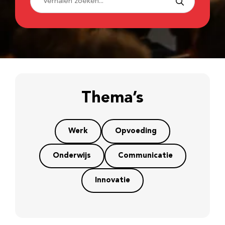
Thema’s
Werk
Opvoeding
Onderwijs
Communicatie
Innovatie