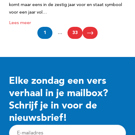
komt maar eens in de zestig jaar voor en staat symbool
voor een jaar vol…
Lees meer
1
…
33
Elke zondag een vers
verhaal in je mailbox?
Schrijf je in voor de
nieuwsbrief!
E