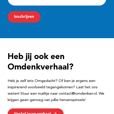
-
m
Inschrijven
a
i
l
a
d
Heb jij ook een
r
e
Omdenkverhaal?
s
Heb je zelf iets Omgedacht? Of ben je ergens een
inspirerend voorbeeld tegengekomen? Laat het ons
weten! Stuur een mailtje naar contact@omdenken.nl. We
krijgen geen genoeg van jullie hersenspinsels!