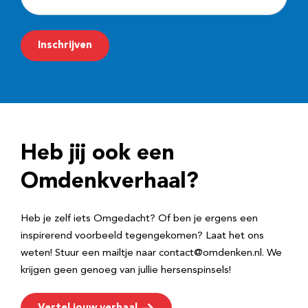
-
m
Inschrijven
a
i
l
a
d
Heb jij ook een
r
e
Omdenkverhaal?
s
Heb je zelf iets Omgedacht? Of ben je ergens een
inspirerend voorbeeld tegengekomen? Laat het ons
weten! Stuur een mailtje naar contact@omdenken.nl. We
krijgen geen genoeg van jullie hersenspinsels!