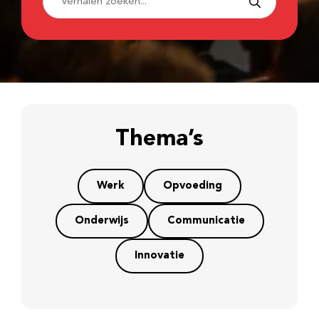
Thema’s
Werk
Opvoeding
Onderwijs
Communicatie
Innovatie