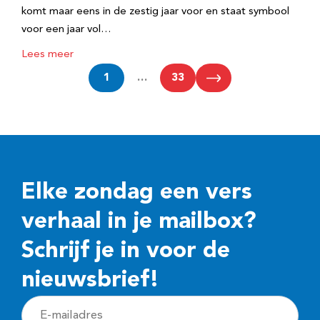
komt maar eens in de zestig jaar voor en staat symbool
voor een jaar vol…
Lees meer
1
…
33
Elke zondag een vers
verhaal in je mailbox?
Schrijf je in voor de
nieuwsbrief!
E