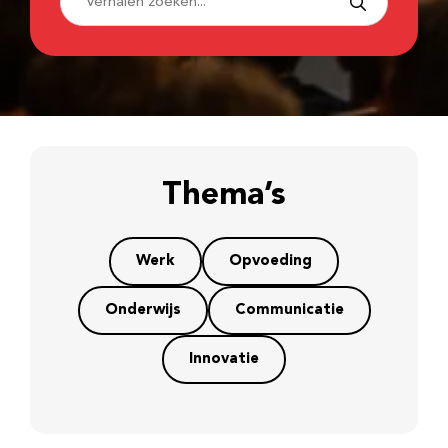
Thema’s
Werk
Opvoeding
Onderwijs
Communicatie
Innovatie