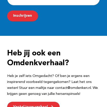
-
m
Inschrijven
a
i
l
a
d
Heb jij ook een
r
e
Omdenkverhaal?
s
Heb je zelf iets Omgedacht? Of ben je ergens een
inspirerend voorbeeld tegengekomen? Laat het ons
weten! Stuur een mailtje naar contact@omdenken.nl. We
krijgen geen genoeg van jullie hersenspinsels!