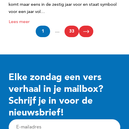
komt maar eens in de zestig jaar voor en staat symbool
voor een jaar vol…
Lees meer
1
…
33
Elke zondag een vers
verhaal in je mailbox?
Schrijf je in voor de
nieuwsbrief!
E