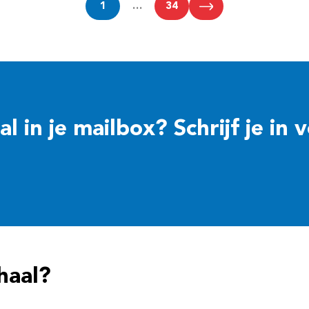
1
…
34
 in je mailbox? Schrijf je in 
haal?