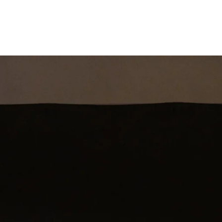
st
Theatershow
Training
Omdenkkrin