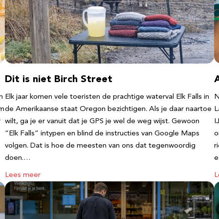
Dit is niet Birch Street
n
Elk jaar komen vele toeristen de prachtige waterval Elk Falls in
N
‘m
de Amerikaanse staat Oregon bezichtigen. Als je daar naartoe
L
r
wilt, ga je er vanuit dat je GPS je wel de weg wijst. Gewoon
I
“Elk Falls” intypen en blind de instructies van Google Maps
o
volgen. Dat is hoe de meesten van ons dat tegenwoordig
r
doen.…
e
Lees meer
L