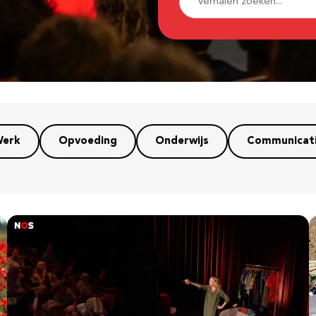
erk
Opvoeding
Onderwijs
Communicat