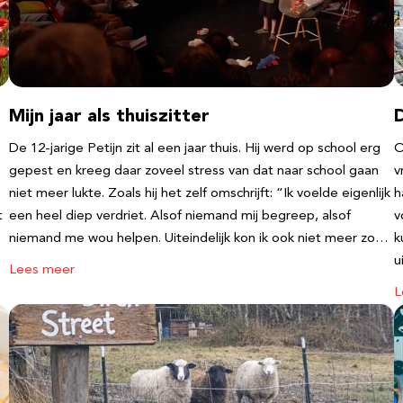
Mijn jaar als thuiszitter
De 12-jarige Petijn zit al een jaar thuis. Hij werd op school erg
O
gepest en kreeg daar zoveel stress van dat naar school gaan
v
niet meer lukte. Zoals hij het zelf omschrijft: “Ik voelde eigenlijk
h
t
een heel diep verdriet. Alsof niemand mij begreep, alsof
v
niemand me wou helpen. Uiteindelijk kon ik ook niet meer zo…
k
u
Lees meer
L