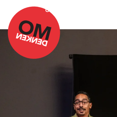
Over Omdenken
Podca