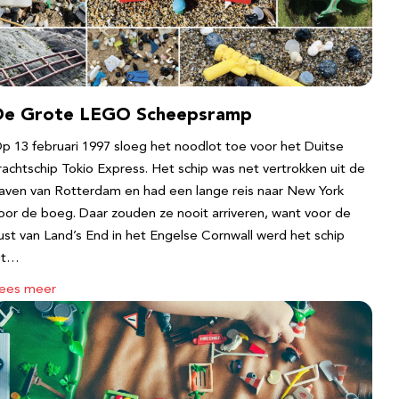
De Grote LEGO Scheepsramp
p 13 februari 1997 sloeg het noodlot toe voor het Duitse
rachtschip Tokio Express. Het schip was net vertrokken uit de
aven van Rotterdam en had een lange reis naar New York
oor de boeg. Daar zouden ze nooit arriveren, want voor de
ust van Land’s End in het Engelse Cornwall werd het schip
it…
ees meer