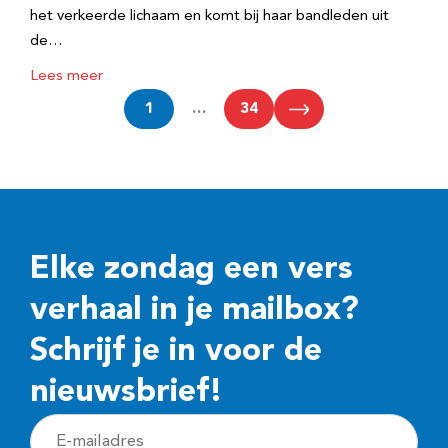
het verkeerde lichaam en komt bij haar bandleden uit
de…
Lees meer
1
…
34
Elke zondag een vers
verhaal in je mailbox?
Schrijf je in voor de
nieuwsbrief!
E