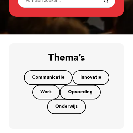
Thema’s
Communicatie
Innovatie
Werk
Opvoeding
Onderwijs