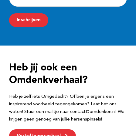
-
m
Inschrijven
a
i
l
a
d
Heb jij ook een
r
e
Omdenkverhaal?
s
Heb je zelf iets Omgedacht? Of ben je ergens een
inspirerend voorbeeld tegengekomen? Laat het ons
weten! Stuur een mailtje naar contact@omdenken.nl. We
krijgen geen genoeg van jullie hersenspinsels!