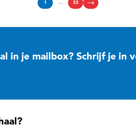
1
…
33
 in je mailbox? Schrijf je in 
haal?