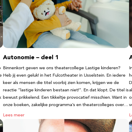
Autonomie – deel 1
b
Binnenkort geven we ons theatercollege Lastige kinderen?
I
e
Heb jij even geluk! in het Fulcotheater in IJsselstein. En iedere
h
keer als mensen die titel voorbij zien komen, krijgen we de
D
reactie “lastige kinderen bestaan niet!”. En dat klopt. De titel is
a
k
bewust prikkelend. Een tikkeltje provocatief misschien. Want in
o
onze boeken, zakelijke programma’s en theatercolleges over…
v
Lees meer
L