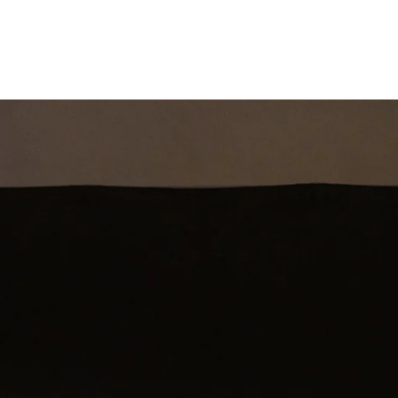
st
Theatershow
Training
Omdenkkrin