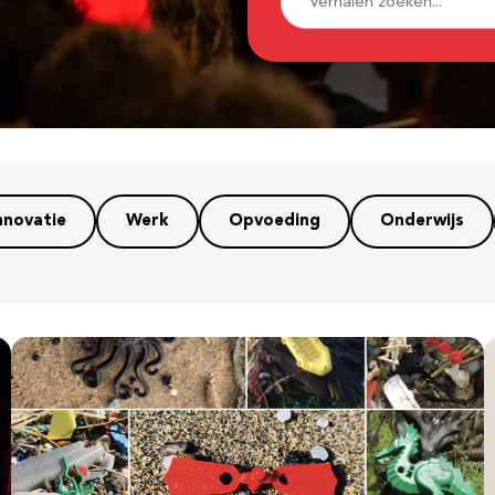
nnovatie
Werk
Opvoeding
Onderwijs