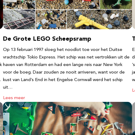
De Grote LEGO Scheepsramp
T
Op 13 februari 1997 sloeg het noodlot toe voor het Duitse
E
vrachtschip Tokio Express. Het schip was net vertrokken uit de
d
k
haven van Rotterdam en had een lange reis naar New York
’
voor de boeg. Daar zouden ze nooit arriveren, want voor de
j
…
kust van Land’s End in het Engelse Cornwall werd het schip
w
uit…
L
Lees meer