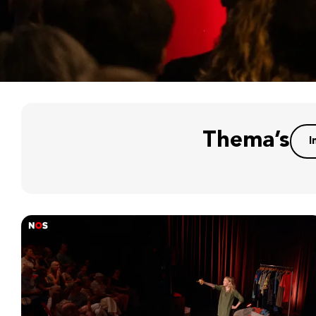
Thema’s
I