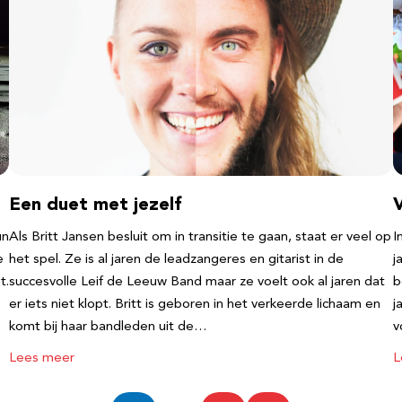
Een duet met jezelf
un
Als Britt Jansen besluit om in transitie te gaan, staat er veel op
I
e
het spel. Ze is al jaren de leadzangeres en gitarist in de
j
t.
succesvolle Leif de Leeuw Band maar ze voelt ook al jaren dat
b
er iets niet klopt. Britt is geboren in het verkeerde lichaam en
j
komt bij haar bandleden uit de…
v
Lees meer
L