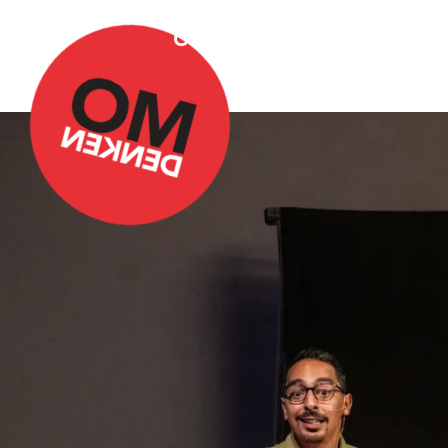
Over Omdenken
Podca