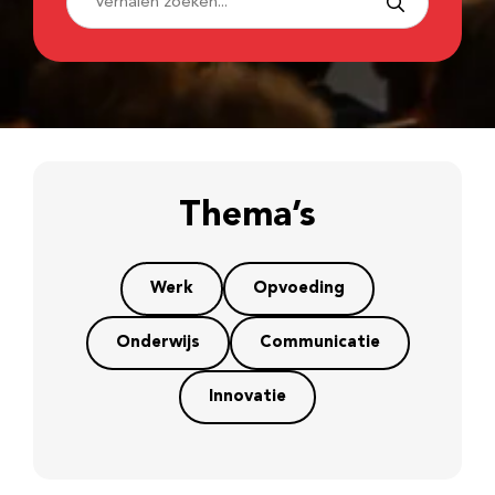
Thema’s
Werk
Opvoeding
Onderwijs
Communicatie
Innovatie