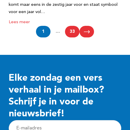
komt maar eens in de zestig jaar voor en staat symbool
voor een jaar vol…
Lees meer
1
…
33
Elke zondag een vers
verhaal in je mailbox?
Schrijf je in voor de
nieuwsbrief!
E