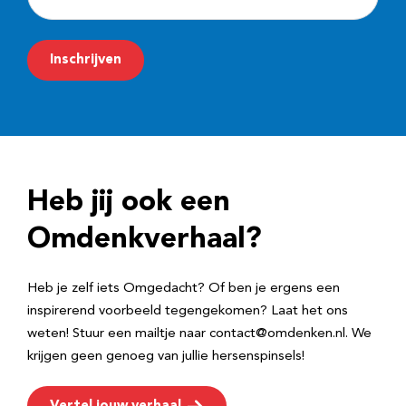
-
m
Inschrijven
a
i
l
a
d
Heb jij ook een
r
e
Omdenkverhaal?
s
Heb je zelf iets Omgedacht? Of ben je ergens een
inspirerend voorbeeld tegengekomen? Laat het ons
weten! Stuur een mailtje naar contact@omdenken.nl. We
krijgen geen genoeg van jullie hersenspinsels!