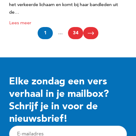
het verkeerde lichaam en komt bij haar bandleden uit
de…
Lees meer
1
…
34
Elke zondag een vers
verhaal in je mailbox?
Schrijf je in voor de
nieuwsbrief!
E