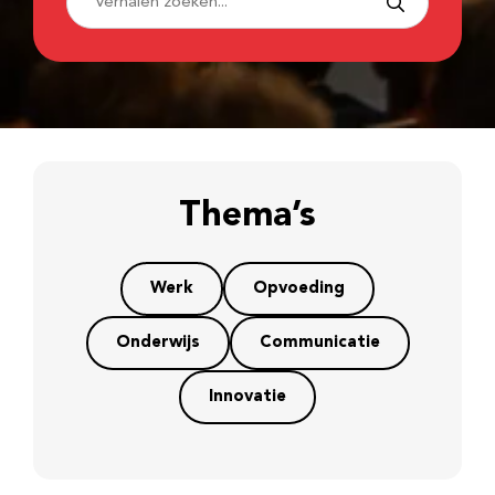
Thema’s
Werk
Opvoeding
Onderwijs
Communicatie
Innovatie