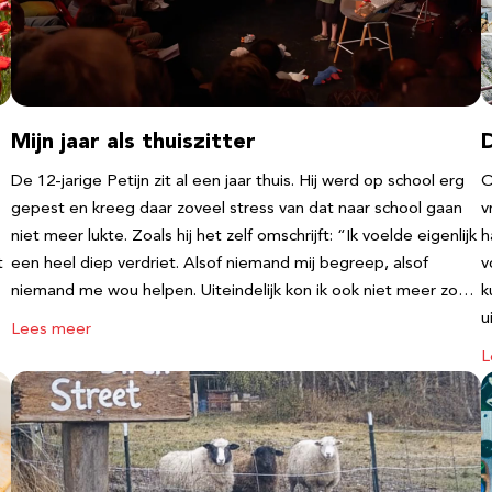
Mijn jaar als thuiszitter
De 12-jarige Petijn zit al een jaar thuis. Hij werd op school erg
O
gepest en kreeg daar zoveel stress van dat naar school gaan
v
niet meer lukte. Zoals hij het zelf omschrijft: “Ik voelde eigenlijk
h
t
een heel diep verdriet. Alsof niemand mij begreep, alsof
v
niemand me wou helpen. Uiteindelijk kon ik ook niet meer zo…
k
u
Lees meer
L