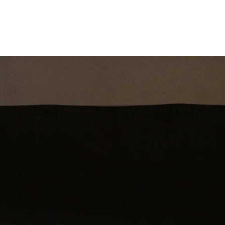
st
Theatershow
Training
Omdenkkrin