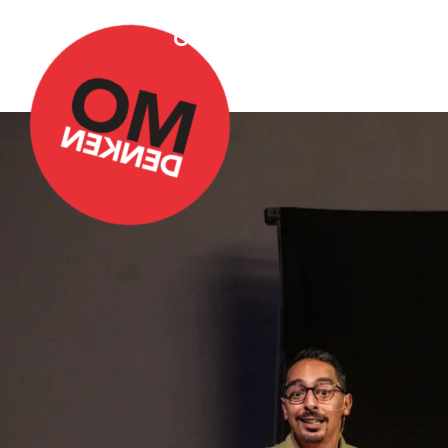
Over Omdenken
Podca