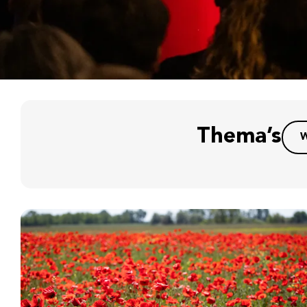
Thema’s
W