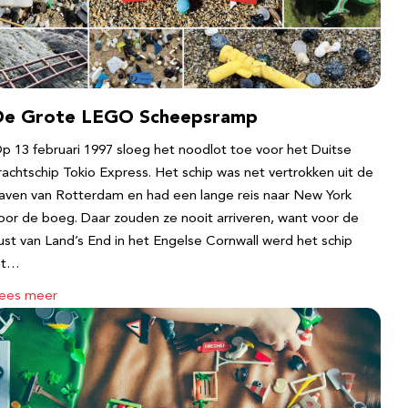
De Grote LEGO Scheepsramp
p 13 februari 1997 sloeg het noodlot toe voor het Duitse
rachtschip Tokio Express. Het schip was net vertrokken uit de
aven van Rotterdam en had een lange reis naar New York
oor de boeg. Daar zouden ze nooit arriveren, want voor de
ust van Land’s End in het Engelse Cornwall werd het schip
it…
ees meer