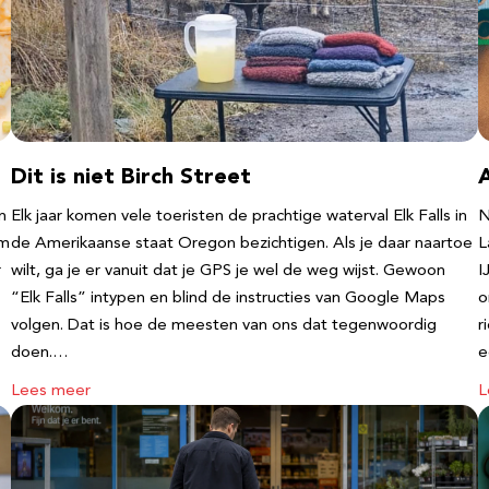
Dit is niet Birch Street
n
Elk jaar komen vele toeristen de prachtige waterval Elk Falls in
N
‘m
de Amerikaanse staat Oregon bezichtigen. Als je daar naartoe
L
r
wilt, ga je er vanuit dat je GPS je wel de weg wijst. Gewoon
I
“Elk Falls” intypen en blind de instructies van Google Maps
o
volgen. Dat is hoe de meesten van ons dat tegenwoordig
r
doen.…
e
Lees meer
L