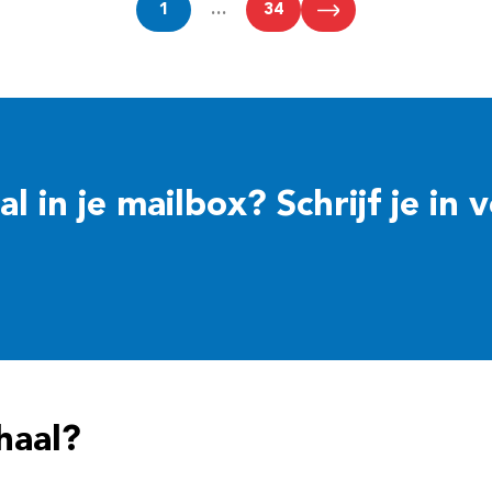
1
…
34
 in je mailbox? Schrijf je in 
haal?