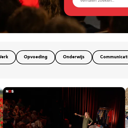
erk
Opvoeding
Onderwijs
Communicat