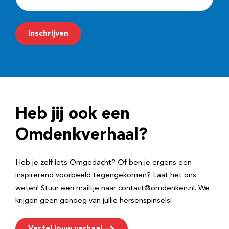
-
m
Inschrijven
a
i
l
a
d
Heb jij ook een
r
e
Omdenkverhaal?
s
Heb je zelf iets Omgedacht? Of ben je ergens een
inspirerend voorbeeld tegengekomen? Laat het ons
weten! Stuur een mailtje naar contact@omdenken.nl. We
krijgen geen genoeg van jullie hersenspinsels!