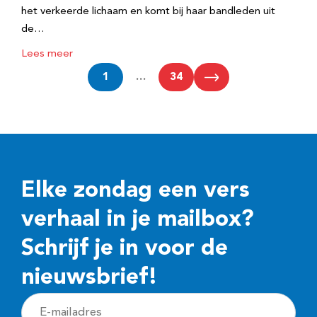
het verkeerde lichaam en komt bij haar bandleden uit
de…
Lees meer
1
…
34
Elke zondag een vers
verhaal in je mailbox?
Schrijf je in voor de
nieuwsbrief!
E