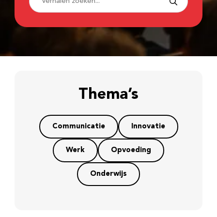
Thema’s
Communicatie
Innovatie
Werk
Opvoeding
Onderwijs