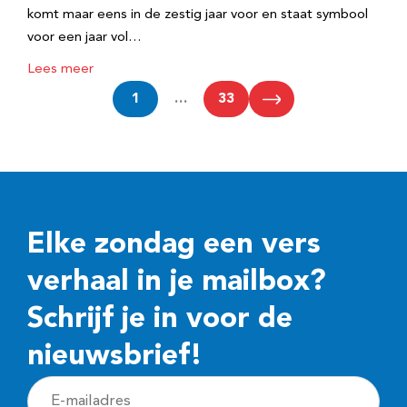
komt maar eens in de zestig jaar voor en staat symbool
voor een jaar vol…
Lees meer
1
…
33
Elke zondag een vers
verhaal in je mailbox?
Schrijf je in voor de
nieuwsbrief!
E