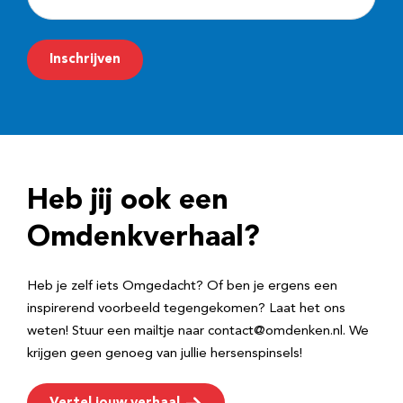
-
m
Inschrijven
a
i
l
a
d
Heb jij ook een
r
e
Omdenkverhaal?
s
Heb je zelf iets Omgedacht? Of ben je ergens een
inspirerend voorbeeld tegengekomen? Laat het ons
weten! Stuur een mailtje naar contact@omdenken.nl. We
krijgen geen genoeg van jullie hersenspinsels!