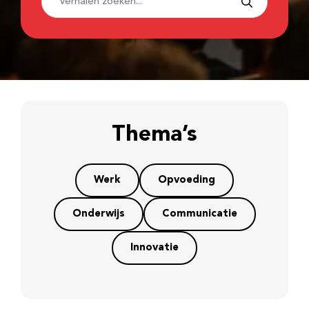
Thema’s
Werk
Opvoeding
Onderwijs
Communicatie
Innovatie