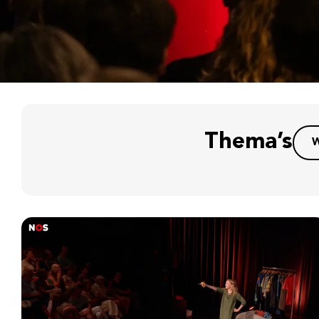
Thema’s
W