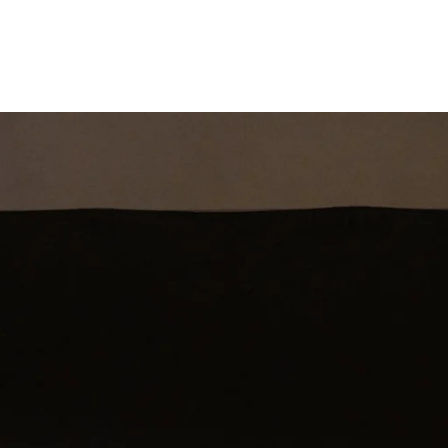
st
Theatershow
Training
Omdenkkrin