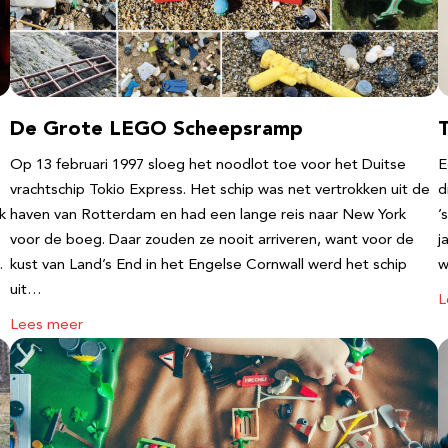
De Grote LEGO Scheepsramp
T
Op 13 februari 1997 sloeg het noodlot toe voor het Duitse
E
vrachtschip Tokio Express. Het schip was net vertrokken uit de
d
k
haven van Rotterdam en had een lange reis naar New York
’
voor de boeg. Daar zouden ze nooit arriveren, want voor de
j
…
kust van Land’s End in het Engelse Cornwall werd het schip
w
uit…
L
Lees meer