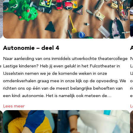
Autonomie – deel 4
Naar aanleiding van ons inmiddels uitverkochte theatercollege
N
e
Lastige kinderen? Heb jij even geluk! in het Fulcotheater in
L
IJsselstein nemen we je de komende weken in onze
I
omdenkverhalen graag mee in onze kijk op de opvoeding. We
o
richten ons op één van de meest belangrijke behoeften van
r
een kind: autonomie. Het is namelijk ook meteen de…
e
Lees meer
L