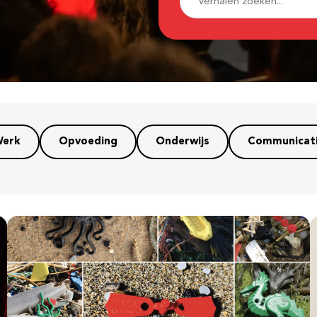
erk
Opvoeding
Onderwijs
Communicat