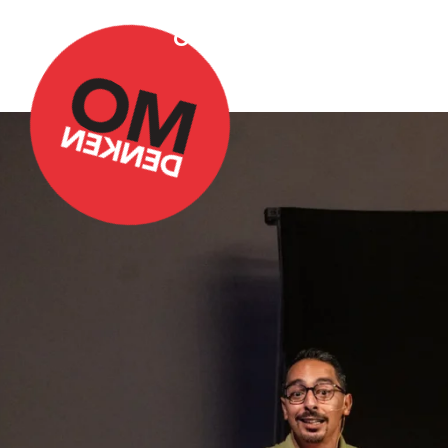
Over Omdenken
Podca