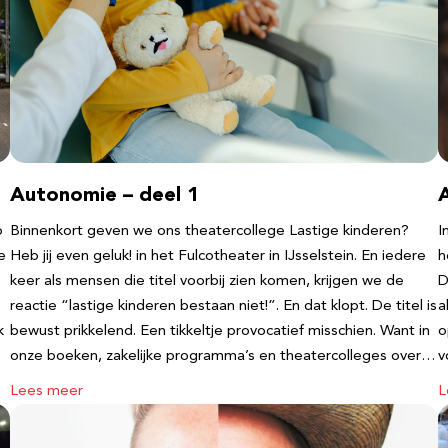
Autonomie – deel 1
b
Binnenkort geven we ons theatercollege Lastige kinderen?
I
e
Heb jij even geluk! in het Fulcotheater in IJsselstein. En iedere
h
keer als mensen die titel voorbij zien komen, krijgen we de
D
reactie “lastige kinderen bestaan niet!”. En dat klopt. De titel is
a
k
bewust prikkelend. Een tikkeltje provocatief misschien. Want in
o
onze boeken, zakelijke programma’s en theatercolleges over…
v
Lees meer
L