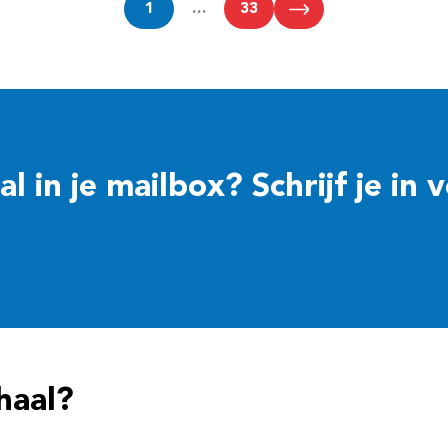
1
…
33
 in je mailbox? Schrijf je in 
haal?