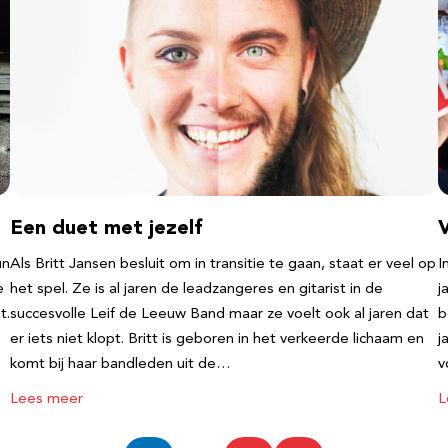
Een duet met jezelf
un
Als Britt Jansen besluit om in transitie te gaan, staat er veel op
I
e
het spel. Ze is al jaren de leadzangeres en gitarist in de
j
t.
succesvolle Leif de Leeuw Band maar ze voelt ook al jaren dat
b
er iets niet klopt. Britt is geboren in het verkeerde lichaam en
j
komt bij haar bandleden uit de…
v
Lees meer
L