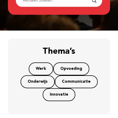
Thema’s
Werk
Opvoeding
Onderwijs
Communicatie
Innovatie