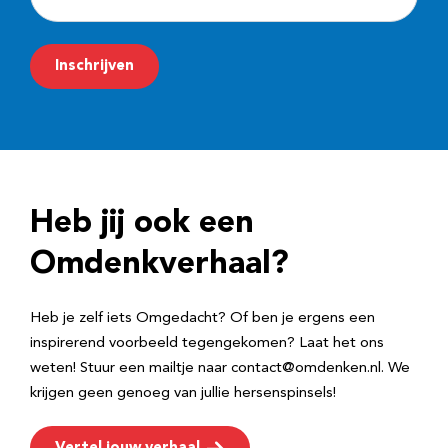
-
m
Inschrijven
a
i
l
a
d
Heb jij ook een
r
e
Omdenkverhaal?
s
Heb je zelf iets Omgedacht? Of ben je ergens een
inspirerend voorbeeld tegengekomen? Laat het ons
weten! Stuur een mailtje naar contact@omdenken.nl. We
krijgen geen genoeg van jullie hersenspinsels!