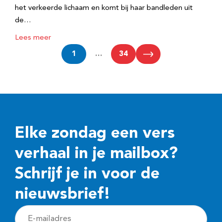
het verkeerde lichaam en komt bij haar bandleden uit
de…
Lees meer
1
…
34
Elke zondag een vers
verhaal in je mailbox?
Schrijf je in voor de
nieuwsbrief!
E