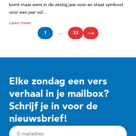
komt maar eens in de zestig jaar voor en staat symbool
voor een jaar vol…
Lees meer
1
…
33
Elke zondag een vers
verhaal in je mailbox?
Schrijf je in voor de
nieuwsbrief!
E