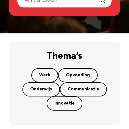
Thema’s
Werk
Opvoeding
Onderwijs
Communicatie
Innovatie