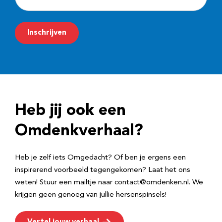
-
m
Inschrijven
a
i
l
a
d
Heb jij ook een
r
e
Omdenkverhaal?
s
Heb je zelf iets Omgedacht? Of ben je ergens een
inspirerend voorbeeld tegengekomen? Laat het ons
weten! Stuur een mailtje naar contact@omdenken.nl. We
krijgen geen genoeg van jullie hersenspinsels!