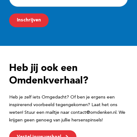
-
m
Inschrijven
a
i
l
a
d
Heb jij ook een
r
e
Omdenkverhaal?
s
Heb je zelf iets Omgedacht? Of ben je ergens een
inspirerend voorbeeld tegengekomen? Laat het ons
weten! Stuur een mailtje naar contact@omdenken.nl. We
krijgen geen genoeg van jullie hersenspinsels!