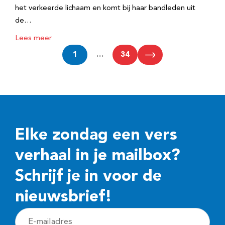
het verkeerde lichaam en komt bij haar bandleden uit
de…
Lees meer
1
…
34
Elke zondag een vers
verhaal in je mailbox?
Schrijf je in voor de
nieuwsbrief!
E