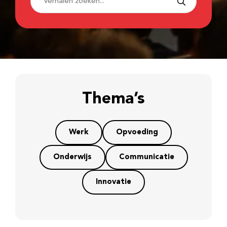
Thema’s
Werk
Opvoeding
Onderwijs
Communicatie
Innovatie