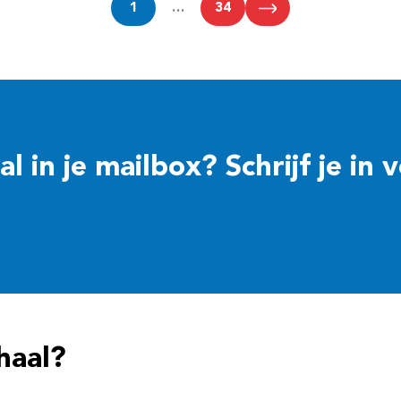
1
…
34
 in je mailbox? Schrijf je in 
haal?