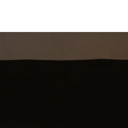
st
Theatershow
Training
Omdenkkrin