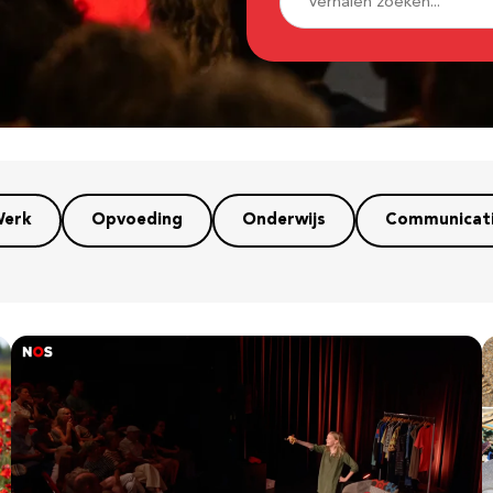
erk
Opvoeding
Onderwijs
Communicat