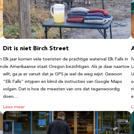
Dit is niet Birch Street
n
Elk jaar komen vele toeristen de prachtige waterval Elk Falls in
N
‘m
de Amerikaanse staat Oregon bezichtigen. Als je daar naartoe
L
r
wilt, ga je er vanuit dat je GPS je wel de weg wijst. Gewoon
I
“Elk Falls” intypen en blind de instructies van Google Maps
o
volgen. Dat is hoe de meesten van ons dat tegenwoordig
r
doen.…
e
Lees meer
L