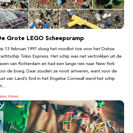
De Grote LEGO Scheepsramp
p 13 februari 1997 sloeg het noodlot toe voor het Duitse
rachtschip Tokio Express. Het schip was net vertrokken uit de
aven van Rotterdam en had een lange reis naar New York
oor de boeg. Daar zouden ze nooit arriveren, want voor de
ust van Land’s End in het Engelse Cornwall werd het schip
it…
ees meer