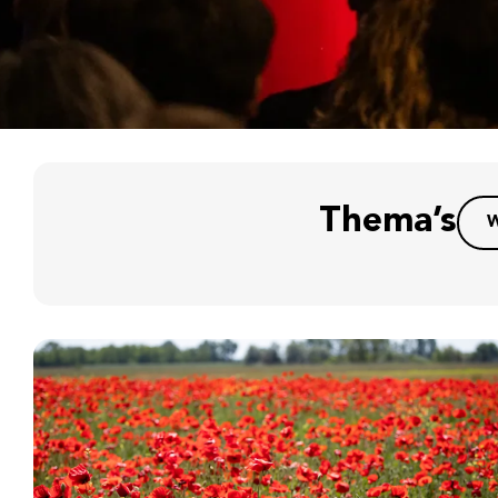
Thema’s
W