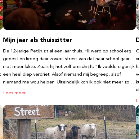
Mijn jaar als thuiszitter
De 12-jarige Petijn zit al een jaar thuis. Hij werd op school erg
O
gepest en kreeg daar zoveel stress van dat naar school gaan
v
niet meer lukte. Zoals hij het zelf omschrijft: “Ik voelde eigenlijk
h
t
een heel diep verdriet. Alsof niemand mij begreep, alsof
v
niemand me wou helpen. Uiteindelijk kon ik ook niet meer zo…
k
u
Lees meer
L