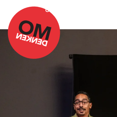
Over Omdenken
Podca