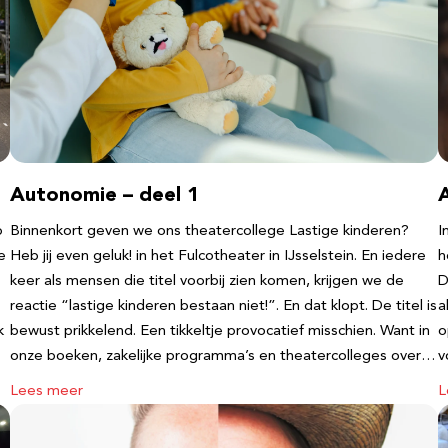
Autonomie – deel 1
b
Binnenkort geven we ons theatercollege Lastige kinderen?
I
e
Heb jij even geluk! in het Fulcotheater in IJsselstein. En iedere
h
keer als mensen die titel voorbij zien komen, krijgen we de
D
reactie “lastige kinderen bestaan niet!”. En dat klopt. De titel is
a
k
bewust prikkelend. Een tikkeltje provocatief misschien. Want in
o
onze boeken, zakelijke programma’s en theatercolleges over…
v
Lees meer
L