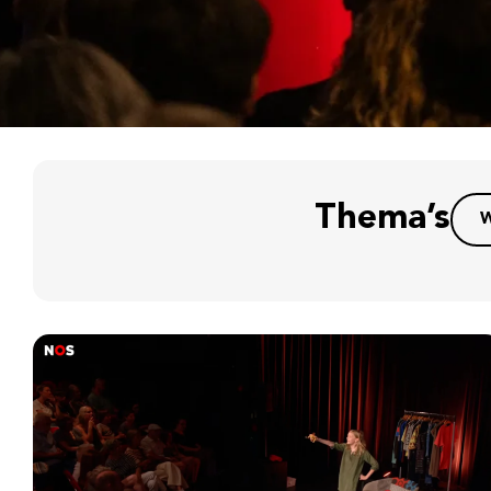
Thema’s
W