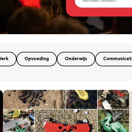
erk
Opvoeding
Onderwijs
Communicat