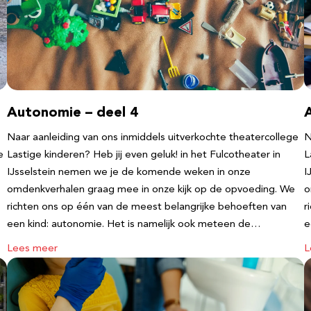
Autonomie – deel 4
Naar aanleiding van ons inmiddels uitverkochte theatercollege
N
e
Lastige kinderen? Heb jij even geluk! in het Fulcotheater in
L
IJsselstein nemen we je de komende weken in onze
I
omdenkverhalen graag mee in onze kijk op de opvoeding. We
o
richten ons op één van de meest belangrijke behoeften van
r
een kind: autonomie. Het is namelijk ook meteen de…
e
Lees meer
L