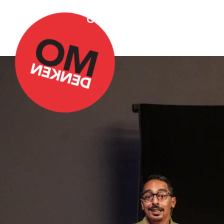
Over Omdenken
Podca