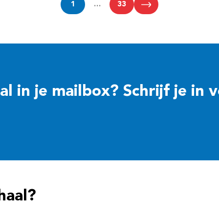
1
…
33
 in je mailbox? Schrijf je in 
haal?