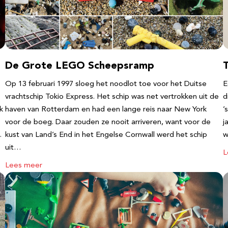
De Grote LEGO Scheepsramp
T
Op 13 februari 1997 sloeg het noodlot toe voor het Duitse
E
vrachtschip Tokio Express. Het schip was net vertrokken uit de
d
k
haven van Rotterdam en had een lange reis naar New York
’
voor de boeg. Daar zouden ze nooit arriveren, want voor de
j
…
kust van Land’s End in het Engelse Cornwall werd het schip
w
uit…
L
Lees meer