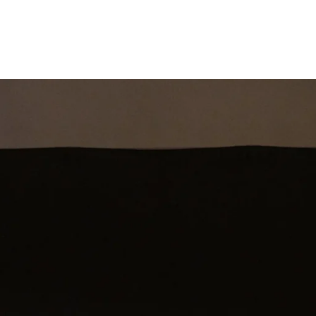
st
Theatershow
Training
Omdenkkrin