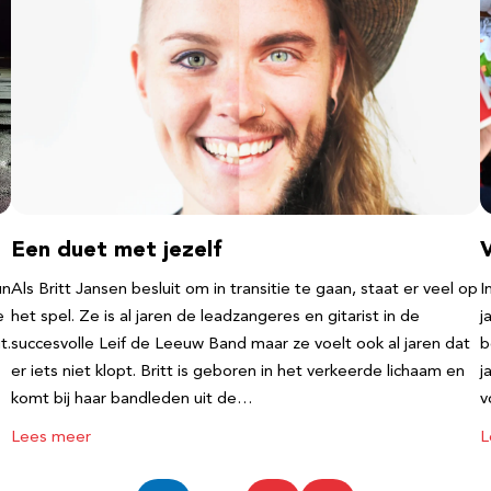
Een duet met jezelf
un
Als Britt Jansen besluit om in transitie te gaan, staat er veel op
I
e
het spel. Ze is al jaren de leadzangeres en gitarist in de
j
t.
succesvolle Leif de Leeuw Band maar ze voelt ook al jaren dat
b
er iets niet klopt. Britt is geboren in het verkeerde lichaam en
j
komt bij haar bandleden uit de…
v
Lees meer
L