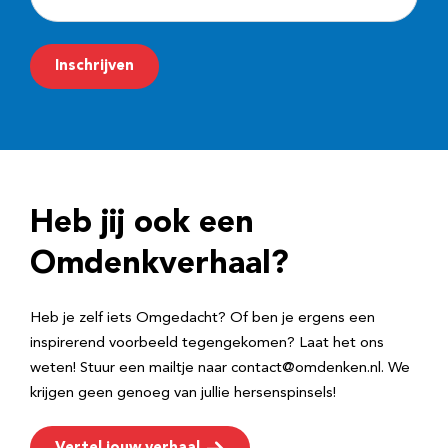
-
m
Inschrijven
a
i
l
a
d
Heb jij ook een
r
e
Omdenkverhaal?
s
Heb je zelf iets Omgedacht? Of ben je ergens een
inspirerend voorbeeld tegengekomen? Laat het ons
weten! Stuur een mailtje naar contact@omdenken.nl. We
krijgen geen genoeg van jullie hersenspinsels!