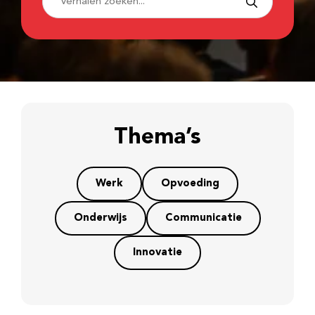
Thema’s
Werk
Opvoeding
Onderwijs
Communicatie
Innovatie