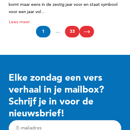
komt maar eens in de zestig jaar voor en staat symbool
voor een jaar vol…
Lees meer
1
…
33
Elke zondag een vers
verhaal in je mailbox?
Schrijf je in voor de
nieuwsbrief!
E