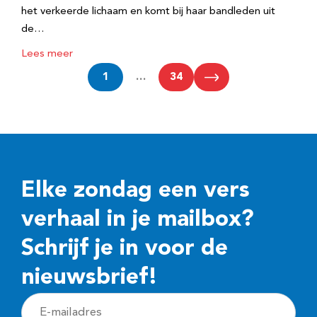
het verkeerde lichaam en komt bij haar bandleden uit
de…
Lees meer
1
…
34
Elke zondag een vers
verhaal in je mailbox?
Schrijf je in voor de
nieuwsbrief!
E