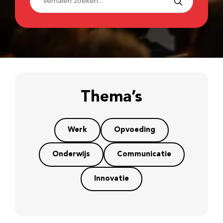
Thema’s
Werk
Opvoeding
Onderwijs
Communicatie
Innovatie