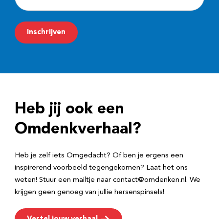
-
m
Inschrijven
a
i
l
a
d
Heb jij ook een
r
e
Omdenkverhaal?
s
Heb je zelf iets Omgedacht? Of ben je ergens een
inspirerend voorbeeld tegengekomen? Laat het ons
weten! Stuur een mailtje naar contact@omdenken.nl. We
krijgen geen genoeg van jullie hersenspinsels!