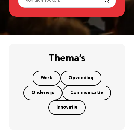
Thema’s
Werk
Opvoeding
Onderwijs
Communicatie
Innovatie