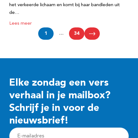
het verkeerde lichaam en komt bij haar bandleden uit
de…
Lees meer
1
…
34
Elke zondag een vers
verhaal in je mailbox?
Schrijf je in voor de
nieuwsbrief!
E