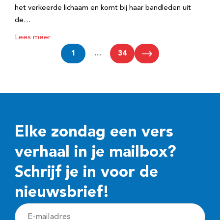
het verkeerde lichaam en komt bij haar bandleden uit
de…
Lees meer
1
…
34
Elke zondag een vers
verhaal in je mailbox?
Schrijf je in voor de
nieuwsbrief!
E