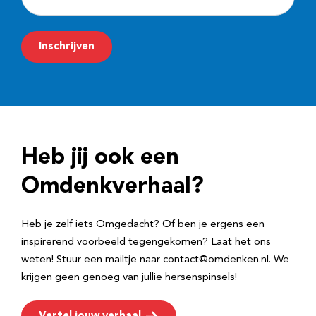
-
m
Inschrijven
a
i
l
a
d
Heb jij ook een
r
e
Omdenkverhaal?
s
Heb je zelf iets Omgedacht? Of ben je ergens een
inspirerend voorbeeld tegengekomen? Laat het ons
weten! Stuur een mailtje naar contact@omdenken.nl. We
krijgen geen genoeg van jullie hersenspinsels!