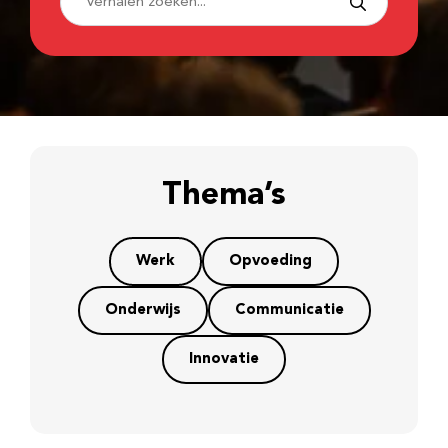
Thema’s
Werk
Opvoeding
Onderwijs
Communicatie
Innovatie