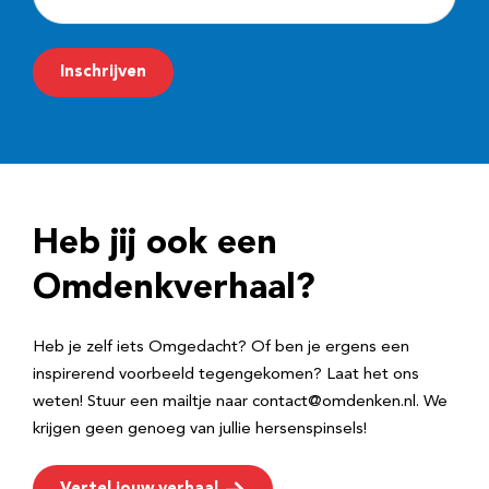
-
m
Inschrijven
a
i
l
a
d
Heb jij ook een
r
e
Omdenkverhaal?
s
Heb je zelf iets Omgedacht? Of ben je ergens een
inspirerend voorbeeld tegengekomen? Laat het ons
weten! Stuur een mailtje naar contact@omdenken.nl. We
krijgen geen genoeg van jullie hersenspinsels!