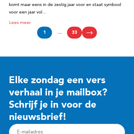
komt maar eens in de zestig jaar voor en staat symbool
voor een jaar vol…
Lees meer
1
…
33
Elke zondag een vers
verhaal in je mailbox?
Schrijf je in voor de
nieuwsbrief!
E