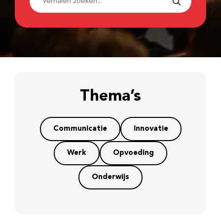
Thema’s
Communicatie
Innovatie
Werk
Opvoeding
Onderwijs