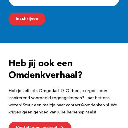
-
m
Inschrijven
a
i
l
a
d
Heb jij ook een
r
e
Omdenkverhaal?
s
Heb je zelf iets Omgedacht? Of ben je ergens een
inspirerend voorbeeld tegengekomen? Laat het ons
weten! Stuur een mailtje naar contact@omdenken.nl. We
krijgen geen genoeg van jullie hersenspinsels!