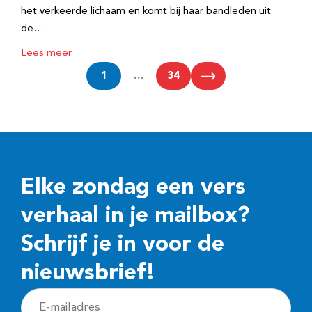
het verkeerde lichaam en komt bij haar bandleden uit
de…
Lees meer
1
…
34
Elke zondag een vers
verhaal in je mailbox?
Schrijf je in voor de
nieuwsbrief!
E