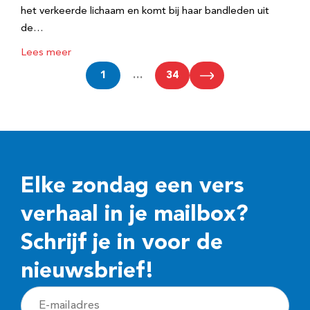
het verkeerde lichaam en komt bij haar bandleden uit
de…
Lees meer
1
…
34
Elke zondag een vers
verhaal in je mailbox?
Schrijf je in voor de
nieuwsbrief!
E