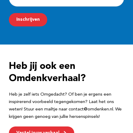
-
m
Inschrijven
a
i
l
a
d
Heb jij ook een
r
e
Omdenkverhaal?
s
Heb je zelf iets Omgedacht? Of ben je ergens een
inspirerend voorbeeld tegengekomen? Laat het ons
weten! Stuur een mailtje naar contact@omdenken.nl. We
krijgen geen genoeg van jullie hersenspinsels!