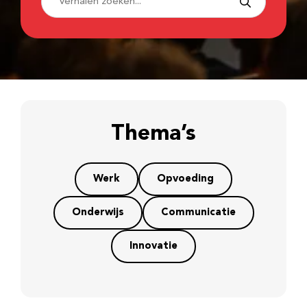
Thema’s
Werk
Opvoeding
Onderwijs
Communicatie
Innovatie