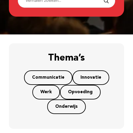
Thema’s
Communicatie
Innovatie
Werk
Opvoeding
Onderwijs