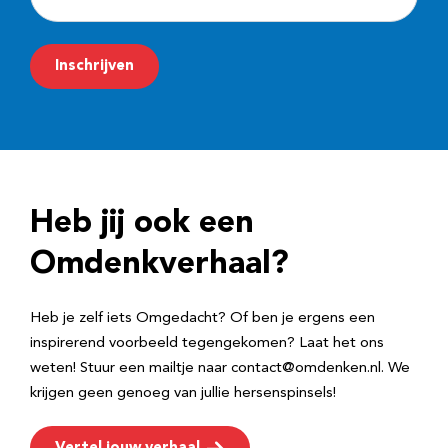
-
m
Inschrijven
a
i
l
a
d
Heb jij ook een
r
e
Omdenkverhaal?
s
Heb je zelf iets Omgedacht? Of ben je ergens een
inspirerend voorbeeld tegengekomen? Laat het ons
weten! Stuur een mailtje naar contact@omdenken.nl. We
krijgen geen genoeg van jullie hersenspinsels!