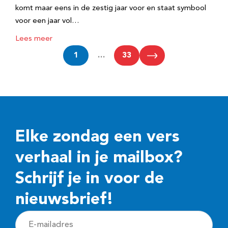
komt maar eens in de zestig jaar voor en staat symbool
voor een jaar vol…
Lees meer
1
…
33
Elke zondag een vers
verhaal in je mailbox?
Schrijf je in voor de
nieuwsbrief!
E