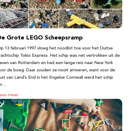
De Grote LEGO Scheepsramp
p 13 februari 1997 sloeg het noodlot toe voor het Duitse
rachtschip Tokio Express. Het schip was net vertrokken uit de
aven van Rotterdam en had een lange reis naar New York
oor de boeg. Daar zouden ze nooit arriveren, want voor de
ust van Land’s End in het Engelse Cornwall werd het schip
it…
ees meer