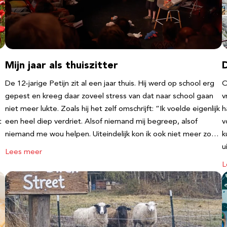
Mijn jaar als thuiszitter
De 12-jarige Petijn zit al een jaar thuis. Hij werd op school erg
O
gepest en kreeg daar zoveel stress van dat naar school gaan
v
niet meer lukte. Zoals hij het zelf omschrijft: “Ik voelde eigenlijk
h
t
een heel diep verdriet. Alsof niemand mij begreep, alsof
v
niemand me wou helpen. Uiteindelijk kon ik ook niet meer zo…
k
u
Lees meer
L