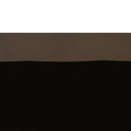
st
Theatershow
Training
Omdenkkrin