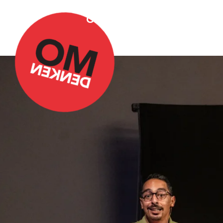
Over Omdenken
Podca