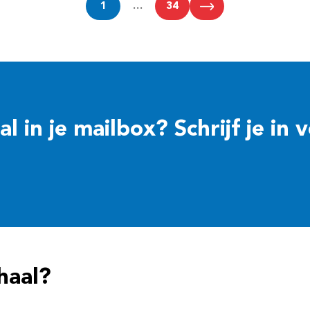
1
…
34
 in je mailbox? Schrijf je in 
haal?