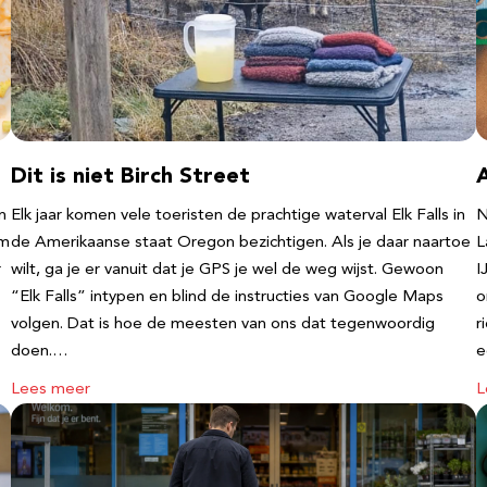
Dit is niet Birch Street
n
Elk jaar komen vele toeristen de prachtige waterval Elk Falls in
N
‘m
de Amerikaanse staat Oregon bezichtigen. Als je daar naartoe
L
r
wilt, ga je er vanuit dat je GPS je wel de weg wijst. Gewoon
I
“Elk Falls” intypen en blind de instructies van Google Maps
o
volgen. Dat is hoe de meesten van ons dat tegenwoordig
r
doen.…
e
Lees meer
L