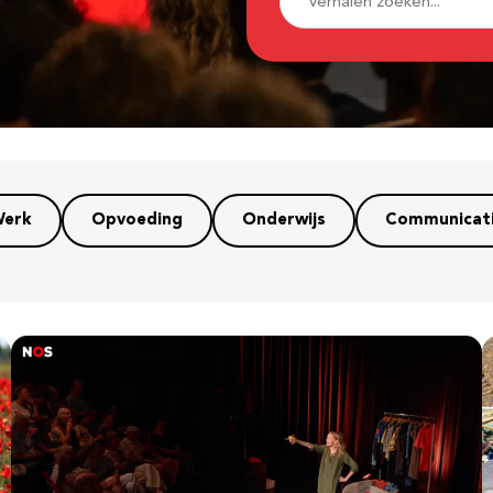
erk
Opvoeding
Onderwijs
Communicat