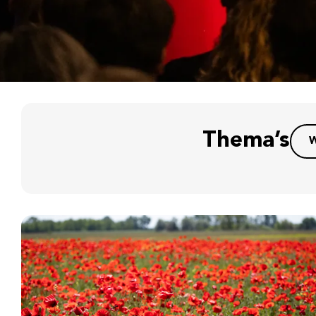
Thema’s
W