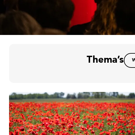
Thema’s
W