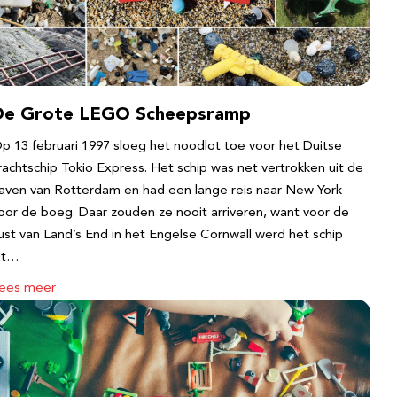
De Grote LEGO Scheepsramp
p 13 februari 1997 sloeg het noodlot toe voor het Duitse
rachtschip Tokio Express. Het schip was net vertrokken uit de
aven van Rotterdam en had een lange reis naar New York
oor de boeg. Daar zouden ze nooit arriveren, want voor de
ust van Land’s End in het Engelse Cornwall werd het schip
it…
ees meer