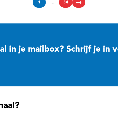
1
…
34
 in je mailbox? Schrijf je in 
haal?