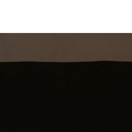
st
Theatershow
Training
Omdenkkrin