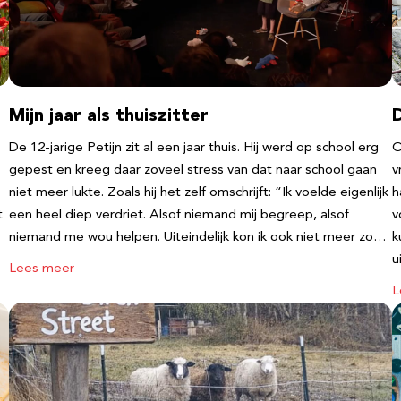
Mijn jaar als thuiszitter
De 12-jarige Petijn zit al een jaar thuis. Hij werd op school erg
O
gepest en kreeg daar zoveel stress van dat naar school gaan
v
niet meer lukte. Zoals hij het zelf omschrijft: “Ik voelde eigenlijk
h
t
een heel diep verdriet. Alsof niemand mij begreep, alsof
v
niemand me wou helpen. Uiteindelijk kon ik ook niet meer zo…
k
u
Lees meer
L