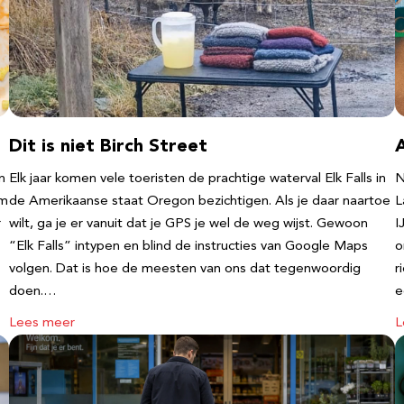
Dit is niet Birch Street
n
Elk jaar komen vele toeristen de prachtige waterval Elk Falls in
N
‘m
de Amerikaanse staat Oregon bezichtigen. Als je daar naartoe
L
r
wilt, ga je er vanuit dat je GPS je wel de weg wijst. Gewoon
I
“Elk Falls” intypen en blind de instructies van Google Maps
o
volgen. Dat is hoe de meesten van ons dat tegenwoordig
r
doen.…
e
Lees meer
L