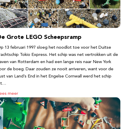
De Grote LEGO Scheepsramp
p 13 februari 1997 sloeg het noodlot toe voor het Duitse
rachtschip Tokio Express. Het schip was net vertrokken uit de
aven van Rotterdam en had een lange reis naar New York
oor de boeg. Daar zouden ze nooit arriveren, want voor de
ust van Land’s End in het Engelse Cornwall werd het schip
it…
ees meer