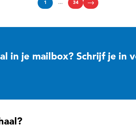
1
…
34
 in je mailbox? Schrijf je in 
haal?