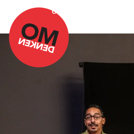
Over Omdenken
Podca