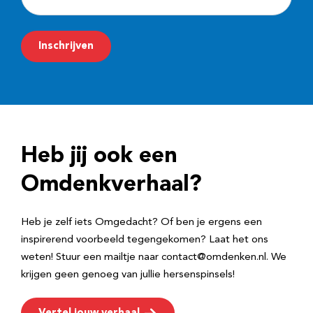
-
m
Inschrijven
a
i
l
a
d
Heb jij ook een
r
e
Omdenkverhaal?
s
Heb je zelf iets Omgedacht? Of ben je ergens een
inspirerend voorbeeld tegengekomen? Laat het ons
weten! Stuur een mailtje naar contact@omdenken.nl. We
krijgen geen genoeg van jullie hersenspinsels!