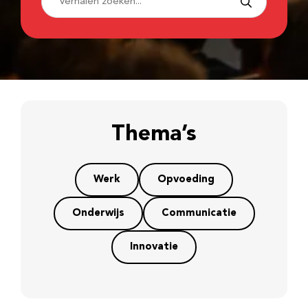
Thema’s
Werk
Opvoeding
Onderwijs
Communicatie
Innovatie