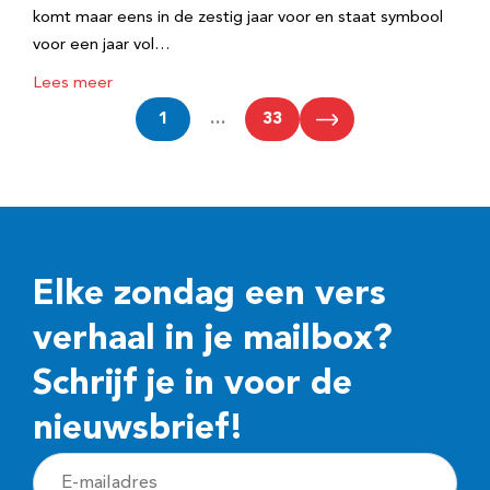
komt maar eens in de zestig jaar voor en staat symbool
voor een jaar vol…
Lees meer
1
…
33
Elke zondag een vers
verhaal in je mailbox?
Schrijf je in voor de
nieuwsbrief!
E