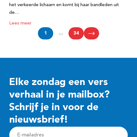
het verkeerde lichaam en komt bij haar bandleden uit
de…
Lees meer
1
…
34
Elke zondag een vers
verhaal in je mailbox?
Schrijf je in voor de
nieuwsbrief!
E