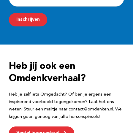
-
m
Inschrijven
a
i
l
a
d
Heb jij ook een
r
e
Omdenkverhaal?
s
Heb je zelf iets Omgedacht? Of ben je ergens een
inspirerend voorbeeld tegengekomen? Laat het ons
weten! Stuur een mailtje naar contact@omdenken.nl. We
krijgen geen genoeg van jullie hersenspinsels!