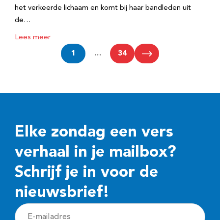
het verkeerde lichaam en komt bij haar bandleden uit
de…
Lees meer
1
…
34
Elke zondag een vers
verhaal in je mailbox?
Schrijf je in voor de
nieuwsbrief!
E