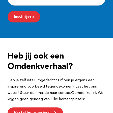
-
m
Inschrijven
a
i
l
a
d
Heb jij ook een
r
e
Omdenkverhaal?
s
Heb je zelf iets Omgedacht? Of ben je ergens een
inspirerend voorbeeld tegengekomen? Laat het ons
weten! Stuur een mailtje naar contact@omdenken.nl. We
krijgen geen genoeg van jullie hersenspinsels!